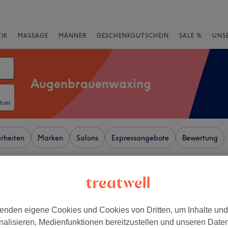
IK
MASSAGE
MÄNNER
GESCHENKGUTSCHEIN
SALE %
UNS
Augenbrauenwaxing
atum
rheiten
Marken
Salons
Expressangebote
Bewertung
 Nähe von Hoheluft, Hamburg
+
Beauty Studio
enden eigene Cookies und Cookies von Dritten, um Inhalte un
69 Bewertungen
−
nalisieren, Medienfunktionen bereitzustellen und unseren Date
 Hamburg