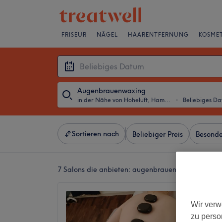
FRISEUR
NÄGEL
HAARENTFERNUNG
KOSMET
Augenbrauenwaxing
in der Nähe von Hoheluft, Hamburg
・
Beliebiges D
Sortieren nach
Beliebiger Preis
Besonde
7 Salons die anbieten:
augenbrauenwaxing in der
TINGS 
Wir verw
4,9
zu perso
Altona,