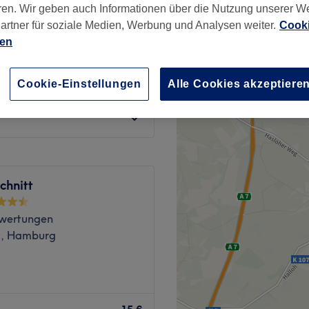
ren. Wir geben auch Informationen über die Nutzung unserer W
artner für soziale Medien, Werbung und Analysen weiter.
Cooki
ien
11 €
Cookie-Einstellungen
Alle Cookies akzeptiere
12 €
chnitt
wertungen
t, Hamburg
für Schönheit und
urg-Altona ist der ideale