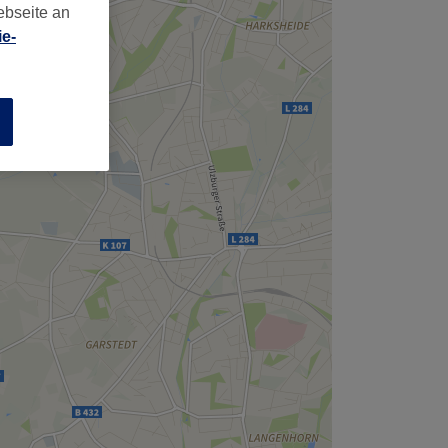
ebseite an
e-
n