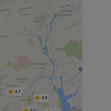
4,7
4,9
5,0