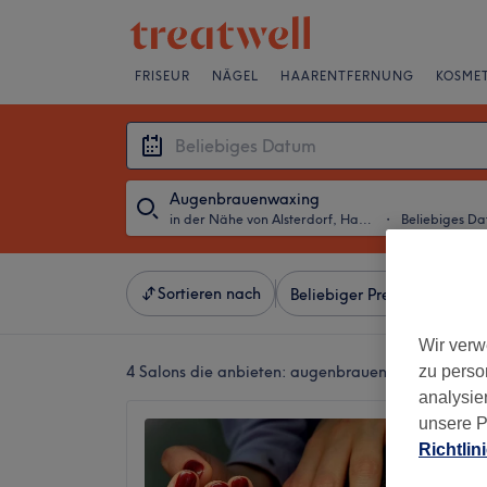
FRISEUR
NÄGEL
HAARENTFERNUNG
KOSMET
Augenbrauenwaxing
in der Nähe von Alsterdorf, Hamburg
・
Beliebiges D
Sortieren nach
Beliebiger Preis
Besonde
Wir verw
zu perso
4 Salons die anbieten:
augenbrauenwaxing in der
analysie
unsere P
Sei hüb
Richtlin
5,0
Borgwe