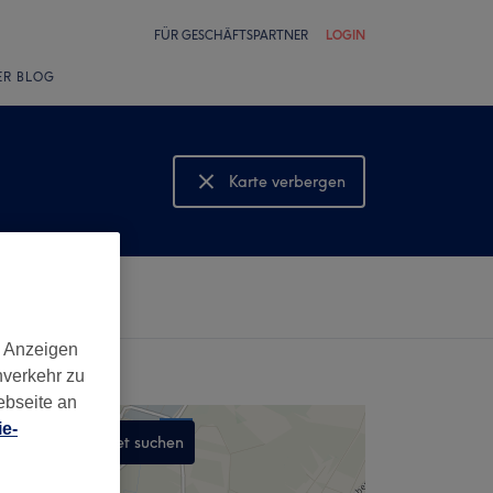
FÜR GESCHÄFTSPARTNER
LOGIN
ER BLOG
Karte verbergen
Karte anzeigen
d Anzeigen
nverkehr zu
ebseite an
e-
In diesem Gebiet suchen
,