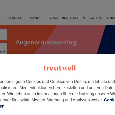
IK
MASSAGE
MÄNNER
GESCHENKGUTSCHEIN
SALE %
UNS
Augenbrauenwaxing
atum
rheiten
Marken
Salons
Expressangebote
Bewertung
enden eigene Cookies und Cookies von Dritten, um Inhalte un
nalisieren, Medienfunktionen bereitzustellen und unseren Date
 Nähe von Alsterdorf, Hamburg
ren. Wir geben auch Informationen über die Nutzung unserer W
artner für soziale Medien, Werbung und Analysen weiter.
Cooki
+
sch bei Ioanna
ien
140 Bewertungen
−
g, Hamburg