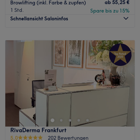
ab
55,25 €
Browlifting (inkl. Farbe & zupfen)
1 Std.
Spare bis zu 15%
Schnellansicht Saloninfos
Montag
10:00
–
20:00
Dienstag
10:00
–
20:00
Mittwoch
10:00
–
20:00
Donnerstag
10:00
–
20:00
Freitag
10:00
–
20:00
Samstag
10:00
–
18:00
Sonntag
10:00
–
17:00
Bei Main Glow Cosmetics in Frankfurt am Main dreht sich
alles um strahlende Haut und echte Wohlfühlmomente.
Das Studio kombiniert moderne Beauty-Treatments mit
einer entspannten, stilvollen Atmosphäre, in der du den
Alltag hinter dir lassen kannst. Individuell abgestimmte
RivaDerma Frankfurt
Behandlungen sorgen für sichtbare Ergebnisse und einen
5,0
202 Bewertungen