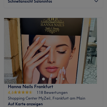
Schnellansicht Saloninfos
arbeiten stets professionell. Es wird Vietnamesisch und
Englisch gesprochen.
Montag
11:00
–
20:00
Was uns an dem Salon gefällt:
Dienstag
11:00
–
20:00
Atmosphäre: Wohlfühlambiente, elegant, stilvoll.
Mittwoch
11:00
–
20:00
Expertise: Nagelmodellage.
Donnerstag
14:00
–
18:00
Extras: Es gibt kostenlose Getränke für KundInnen.
Freitag
10:00
–
18:00
Zurück zur Salonansicht
Samstag
10:00
–
16:00
Sonntag
Geschlossen
Watch out! In Salon Grace x Skøn Aesthetics you can fulfill
your dream of perfect make-up, beautiful lashes and
flawless skin. The salon is located in Frankfurt, Gallus
and is a real insider tip.
Now quickly find your desired date, simply book online
Hanna Nails Frankfurt
with Treatwell and let the professionals beautify you!
4,6
118 Bewertungen
A dream team works at Grace x Skøn Aesthetics in a
Shopping Center MyZeil, Frankfurt am Main
beautiful atmosphere that will inspire you with their
Auf Karte anzeigen
competence and passion for the job. Here you will find