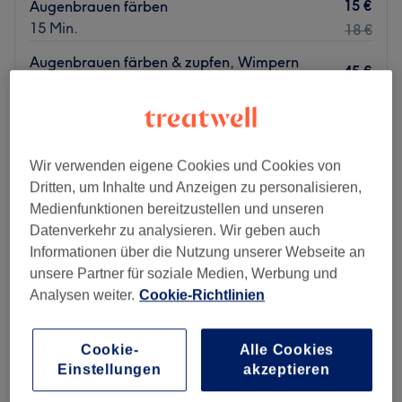
15 €
Augenbrauen färben
15 Min.
18 €
Augenbrauen färben & zupfen, Wimpern
45 €
färben
49 €
30 Min.
Schnellansicht Saloninfos
Wir verwenden eigene Cookies und Cookies von
Montag
10:00
–
22:00
Dritten, um Inhalte und Anzeigen zu personalisieren,
Dienstag
10:00
–
22:00
Medienfunktionen bereitzustellen und unseren
Mittwoch
10:00
–
22:00
Datenverkehr zu analysieren. Wir geben auch
Donnerstag
10:00
–
22:00
Informationen über die Nutzung unserer Webseite an
Freitag
10:00
–
22:00
unsere Partner für soziale Medien, Werbung und
Samstag
10:00
–
21:30
Analysen weiter.
Cookie-Richtlinien
Sonntag
16:30
–
22:00
SKN Studio ist ein professionelles Kosmetikstudio, das
Cookie-
Alle Cookies
Einstellungen
akzeptieren
sich in der pulsierenden Stadt Köln befindet. In diesem
Studio erwartet dich eine stilvolle und entspannte