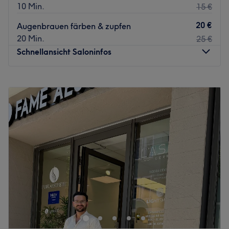
10 Min.
15 €
20 €
Augenbrauen färben & zupfen
20 Min.
25 €
Schnellansicht Saloninfos
Montag
10:00
–
20:00
Dienstag
10:00
–
20:00
Mittwoch
10:00
–
20:00
Donnerstag
10:00
–
20:00
Freitag
10:00
–
20:00
Samstag
10:00
–
20:00
Sonntag
Geschlossen
Lass dir deine Schönheit von einer ganz besonderen Seite
zeigen! In der Berliner bc beauty lounge, in der
Knaackstraße 7 verstecken sich vielfältige Methoden und
Techniken für einen echten Wow-Moment im Spiegel. Mit
seinem Standpunkt im belebten Prenzlauer Berg kannst