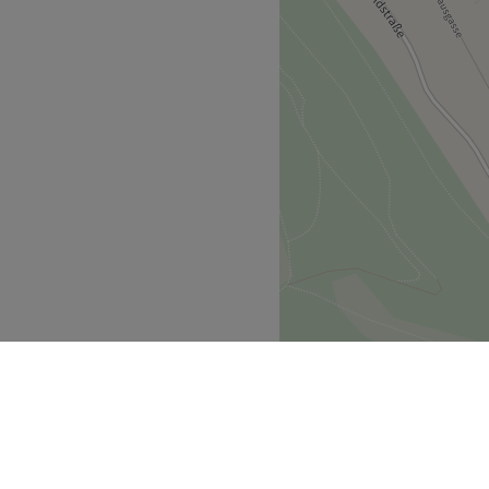
u hochwertigen Hautpflege-
äßige Schulungen und den
stets auf dem neuesten
.
genehm.
ationen,
rc Inbane, Primavera, Dr.
stenlose Getränke,
Zurück zur Salonansicht