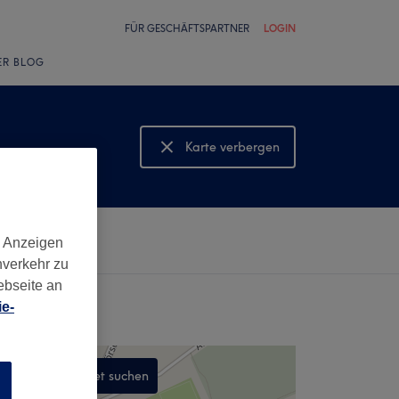
FÜR GESCHÄFTSPARTNER
LOGIN
ER BLOG
Karte verbergen
Karte anzeigen
d Anzeigen
nverkehr zu
ebseite an
e-
In diesem Gebiet suchen
n