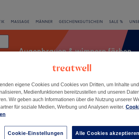
IK
MASSAGE
MÄNNER
GESCHENKGUTSCHEIN
SALE %
UNS
Augenbrauen & wimpern färben
rheiten
Marken
Salons
Expressangebote
Bewertung
enden eigene Cookies und Cookies von Dritten, um Inhalte un
nalisieren, Medienfunktionen bereitzustellen und unseren Date
ren. Wir geben auch Informationen über die Nutzung unserer W
artner für soziale Medien, Werbung und Analysen weiter.
Cooki
, Thüringen
ien
+
 Schadt - Kosmetik &
Cookie-Einstellungen
Alle Cookies akzeptiere
−