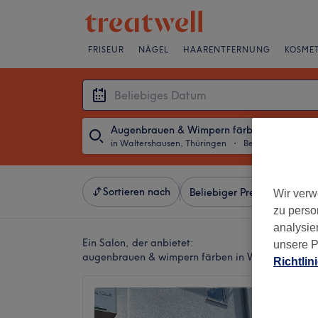
FRISEUR
NÄGEL
HAARENTFERNUNG
KOSMET
Augenbrauen & Wimpern färben
in Waltershausen, Thüringen
・
Beliebiges Datum
Sortieren nach
Beliebiger Preis
Besonde
Wir verw
zu perso
analysie
Ein Salon, der anbietet:
unsere P
augenbrauen & wimpern färben in Waltershausen
Richtlin
Nikola
Friseur