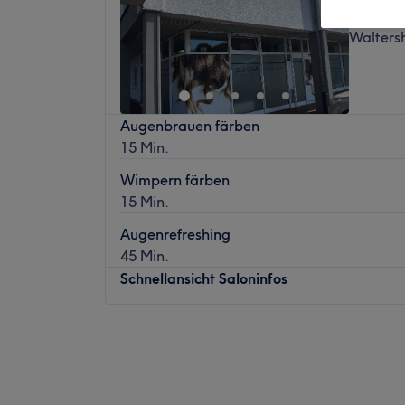
4,9
Walters
Augenbrauen färben
15 Min.
Wimpern färben
15 Min.
Augenrefreshing
45 Min.
Schnellansicht Saloninfos
Montag
09:00
–
19:00
Dienstag
09:00
–
19:00
Mittwoch
09:00
–
19:00
Donnerstag
09:00
–
19:00