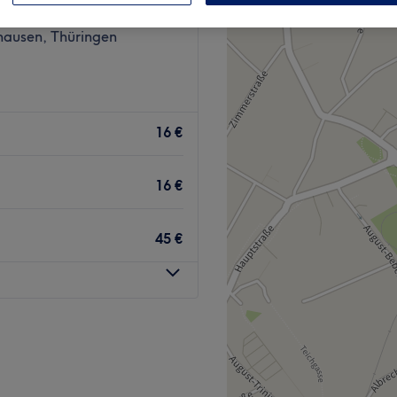
243 Bewertungen
hausen, Thüringen
16 €
16 €
45 €