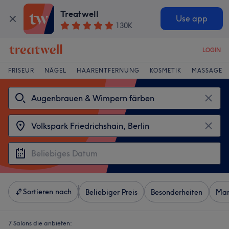
Treatwell
Use app
130K
LOGIN
FRISEUR
NÄGEL
HAARENTFERNUNG
KOSMETIK
MASSAGE
Sortieren nach
Beliebiger Preis
Besonderheiten
Mar
7 Salons die anbieten: