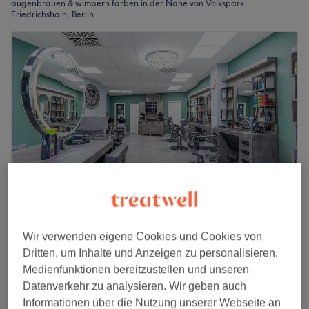
augenbrauen & wimpern färben in der Nähe von Volkspark
Friedrichshain, Berlin
Sei Schön (Friedrichshain)
Wir verwenden eigene Cookies und Cookies von
4,8
1805 Bewertungen
Dritten, um Inhalte und Anzeigen zu personalisieren,
Friedrichshain, Berlin
Auf Karte anzeigen
Medienfunktionen bereitzustellen und unseren
Augenbrauen färben
Datenverkehr zu analysieren. Wir geben auch
10 €
10 Min.
Informationen über die Nutzung unserer Webseite an