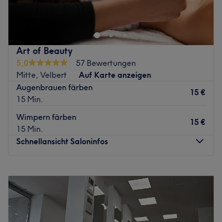
Zurück zur Salonansicht
Art of Beauty
5,0
57 Bewertungen
Mitte, Velbert
Auf Karte anzeigen
Augenbrauen färben
15 €
15 Min.
Wimpern färben
15 €
15 Min.
Schnellansicht Saloninfos
Montag
10:00
–
16:00
Dienstag
10:00
–
16:00
Mittwoch
10:00
–
18:00
Donnerstag
10:00
–
18:00
Freitag
10:00
–
15:00