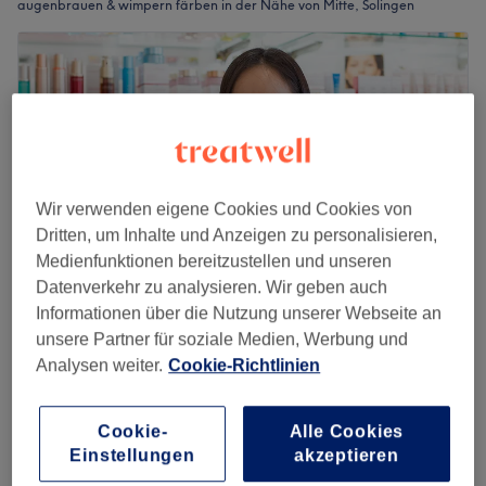
augenbrauen & wimpern färben in der Nähe von Mitte, Solingen
Wir verwenden eigene Cookies und Cookies von
Dritten, um Inhalte und Anzeigen zu personalisieren,
Medienfunktionen bereitzustellen und unseren
Datenverkehr zu analysieren. Wir geben auch
Informationen über die Nutzung unserer Webseite an
unsere Partner für soziale Medien, Werbung und
BEAUTY BY KATHY
Analysen weiter.
Cookie-Richtlinien
4,8
495 Bewertungen
Solingen
Auf Karte anzeigen
AUGENBRAUEN zupfen + färben
Cookie-
Alle Cookies
20 €
20 Min.
Einstellungen
akzeptieren