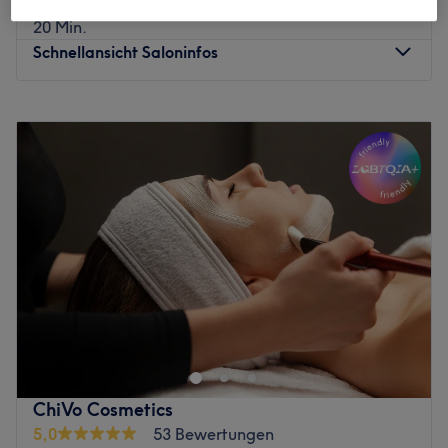
Wimpern färben
20 €
20 Min.
Schnellansicht Saloninfos
Montag
09:00
–
18:00
Dienstag
09:00
–
18:00
Mittwoch
09:00
–
18:00
Donnerstag
09:00
–
18:00
Freitag
09:00
–
18:00
Samstag
09:00
–
15:00
Sonntag
Geschlossen
Unterstreiche deine natürliche Schönheit typgerecht. Das
Studio Beauty by Kathy in Solingen bietet dir mithilfe der
neuesten Methoden langanhaltende Beauty-Ergebnisse,
die sich sehen lassen können. Hier findest du klassische
und apparative Kosmetikbehandlungen mit
ChiVo Cosmetics
Behandlungsmethoden wie Microneedling,
5,0
53 Bewertungen
Microdermabrasion und Ultraschall.