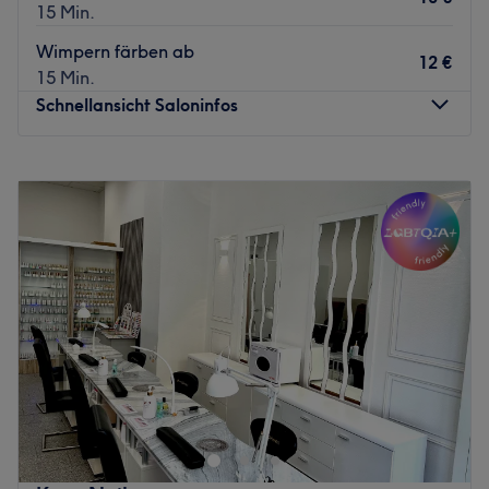
15 Min.
Wimpern färben ab
12 €
15 Min.
Schnellansicht Saloninfos
Montag
12:00
–
18:30
Dienstag
09:00
–
18:30
Mittwoch
09:00
–
18:30
Donnerstag
09:00
–
18:30
Freitag
09:00
–
18:30
Samstag
09:00
–
17:00
Sonntag
Geschlossen
Kafapolo 12th in Neuss steht für Stil, Kreativität und
individuellen Service. Der Salon vereint modernes
Ambiente, hochwertige Produkte und handwerkliches
Können, um jedem/jeder Kund:in ein perfektes Ergebnis
zu bieten. Ob klassischer Schnitt, trendige Coloration