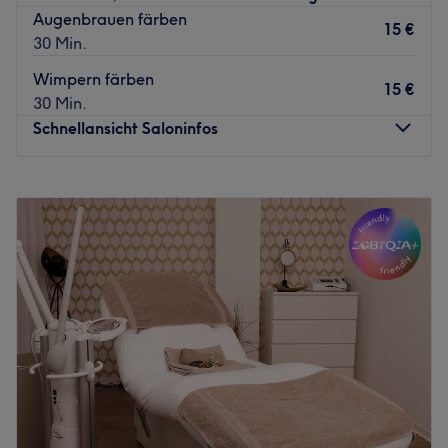
Augenbrauen färben
15 €
30 Min.
Wimpern färben
15 €
30 Min.
Schnellansicht Saloninfos
Montag
10:00
–
18:00
Dienstag
10:00
–
18:00
Mittwoch
10:00
–
18:00
Donnerstag
10:00
–
18:00
Freitag
10:00
–
18:00
Samstag
10:00
–
16:00
Sonntag
Geschlossen
Bei Beauty Salon in Neuss kannst du dem Alltagsstress
entkommen und dich dabei rundum verschönern lassen.
Hier erwarten dich wohltuende Gesichtsbehandlungen,
ausführliche Beratungen und andere fabelhafte Beauty-