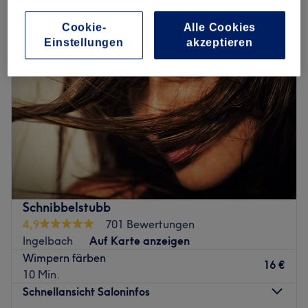
Cookie-
Alle Cookies
Einstellungen
akzeptieren
Schnibbelstubb
4,9
701 Bewertungen
Ingelbach
Auf Karte anzeigen
Wimpern färben
16 €
10 Min.
Schnellansicht Saloninfos