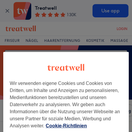
Treatwell
Use app
130K
LOGIN
FRISEUR
NÄGEL
HAARENTFERNUNG
KOSMETIK
MASSAGE
Wir verwenden eigene Cookies und Cookies von
Dritten, um Inhalte und Anzeigen zu personalisieren,
Medienfunktionen bereitzustellen und unseren
Datenverkehr zu analysieren. Wir geben auch
Sortieren nach
Salons
Expressangebote
Bewertung
Informationen über die Nutzung unserer Webseite an
unsere Partner für soziale Medien, Werbung und
Analysen weiter.
Cookie-Richtlinien
Ein Salon, der anbietet:
augenbrauen & wimpern färben in Ingelbach