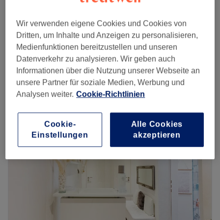
15 Min.
Augenbrauen färben
Wir verwenden eigene Cookies und Cookies von
20 €
15 Min.
Dritten, um Inhalte und Anzeigen zu personalisieren,
Medienfunktionen bereitzustellen und unseren
Augenbrauen färben & zupfen
30 €
Datenverkehr zu analysieren. Wir geben auch
15 Min.
Informationen über die Nutzung unserer Webseite an
Schnellansicht Saloninfos
unsere Partner für soziale Medien, Werbung und
Analysen weiter.
Cookie-Richtlinien
Montag
10:00
–
19:00
Dienstag
10:00
–
19:00
Cookie-
Alle Cookies
Mittwoch
10:00
–
19:00
Einstellungen
akzeptieren
Donnerstag
10:00
–
19:00
Freitag
10:00
–
19:00
Samstag
10:00
–
19:00
Sonntag
Geschlossen
Éva Silvani cosmetics - für die beste Version deiner Selbst
Genieße in angenehmer Atmosphäre professionelle
Behandlungen und lasse deine Seele baumeln.