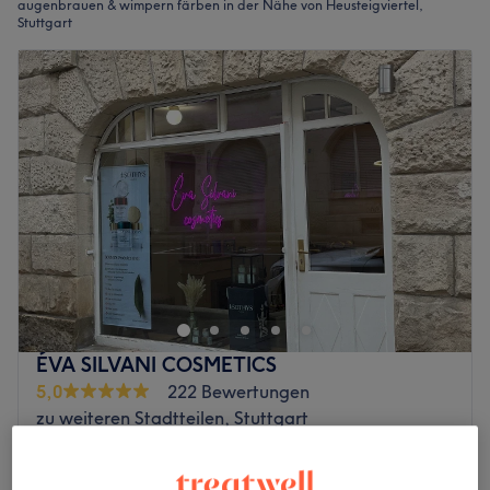
augenbrauen & wimpern färben in der Nähe von Heusteigviertel,
Stuttgart
ÉVA SILVANI COSMETICS
5,0
222 Bewertungen
zu weiteren Stadtteilen, Stuttgart
Auf Karte anzeigen
Wimpern färben
20 €