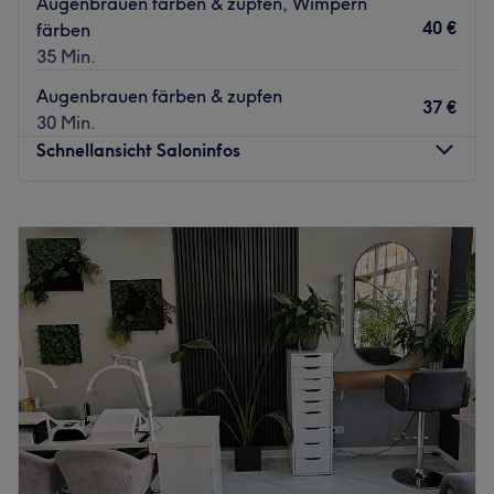
Augenbrauen färben & zupfen, Wimpern
40 €
färben
35 Min.
Augenbrauen färben & zupfen
37 €
30 Min.
Schnellansicht Saloninfos
Montag
09:00
–
18:00
Dienstag
09:00
–
18:00
Mittwoch
09:00
–
18:00
Donnerstag
09:00
–
18:00
Freitag
09:00
–
18:00
Samstag
09:00
–
14:00
Sonntag
Geschlossen
Träumst du von einem perfekten Augenaufschlag und
perfekt geformten Augenbrauen? Dann besuche unser
neues Studio in Kiel und gönn dir eine wohlverdiente