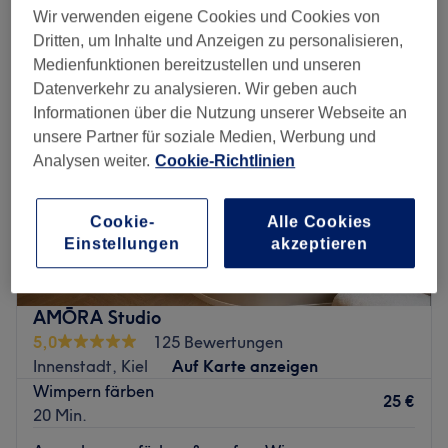
augenbrauen & wimpern färben in der Nähe von Ellerbek, Kiel
Wir verwenden eigene Cookies und Cookies von
Dritten, um Inhalte und Anzeigen zu personalisieren,
Medienfunktionen bereitzustellen und unseren
Datenverkehr zu analysieren. Wir geben auch
Informationen über die Nutzung unserer Webseite an
unsere Partner für soziale Medien, Werbung und
Analysen weiter.
Cookie-Richtlinien
Cookie-
Alle Cookies
Einstellungen
akzeptieren
AMŌRA Studio
5,0
125 Bewertungen
Innenstadt, Kiel
Auf Karte anzeigen
Wimpern färben
25 €
20 Min.