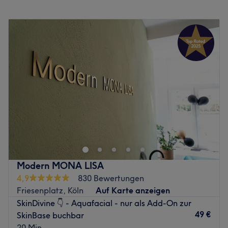
einer hochwertigen Ausstattung sowie Produkten, sodass
Montag
Geschlossen
eine gewisse Qualität gesichert wird. Durch die
Dienstag
11:00
–
19:00
gemütliche Einrichtung fühlt man sich dabei gut
Mittwoch
11:00
–
18:00
aufgehoben und kann jegliche Behandlung entspannt
Donnerstag
11:00
–
19:00
genießen.
Freitag
11:00
–
18:00
Zurück zur Salonansicht
Samstag
10:00
–
14:00
Sonntag
Geschlossen
Möchtest du für dich und deine Haut etwas Gutes tun?
Dann schau dir die vielfältigen Behandlungen des
Kosmetikstudios Julia Gaun an! In der Bismarckstraße 34
findest du deinen neuen Ansprechpartner für perfekte
Haut. Buche dir einfach online deinen Wunschtermin mit
Modern MONA LISA
Treatwell!
4,9
830 Bewertungen
Friesenplatz, Köln
Auf Karte anzeigen
In dem Kosmetikstudio, im Herzen von Köln, bieten Julia
SkinDivine 👇 - Aquafacial - nur als Add-On zur
und ihre Kollegin dir einige der modernsten
49 €
SkinBase buchbar
Behandlungen die es auf dem heutigen Beautymarkt gibt
20 Min.