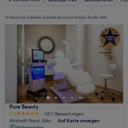
Beliebiger Preis
Besonderheiten
Mar
12 Salons die anbieten:
kosmetik termine in Venloer Straße, Köln
Pure Beauty
5,0
1411 Bewertungen
Altstadt-Nord, Köln
Auf Karte anzeigen
Nebenzeiten