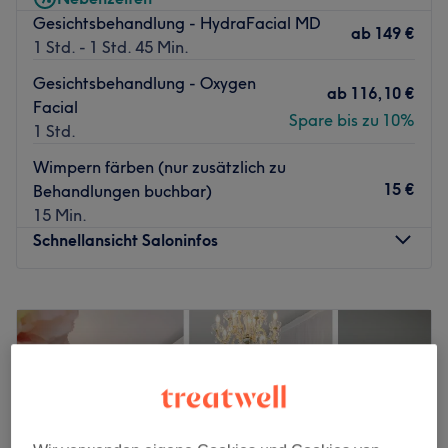
Gesichtsbehandlung - HydraFacial MD
ab
149 €
1 Std. - 1 Std. 45 Min.
Gesichtsbehandlung - Oxygen
ab
116,10 €
Facial
Spare bis zu 10%
1 Std.
Wimpern färben (nur zusätzlich zu
15 €
Behandlungen buchbar)
15 Min.
Schnellansicht Saloninfos
Montag
10:30
–
19:30
Dienstag
10:30
–
19:30
Mittwoch
10:30
–
19:30
Donnerstag
10:30
–
19:30
Freitag
10:30
–
19:30
Samstag
10:00
–
16:00
Sonntag
Geschlossen