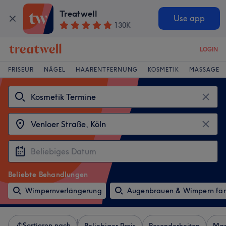
Treatwell
Use app
130K
LOGIN
FRISEUR
NÄGEL
HAARENTFERNUNG
KOSMETIK
MASSAGE
Beliebte Behandlungen
Wimpernverlängerung
Augenbrauen & Wimpern fä
Sortieren nach