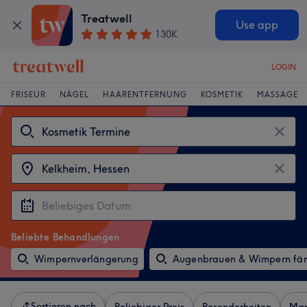
Treatwell
Use app
130K
LOGIN
FRISEUR
NÄGEL
HAARENTFERNUNG
KOSMETIK
MASSAGE
Beliebte Behandlungen
Wimpernverlängerung
Augenbrauen & Wimpern fä
Sortieren nach