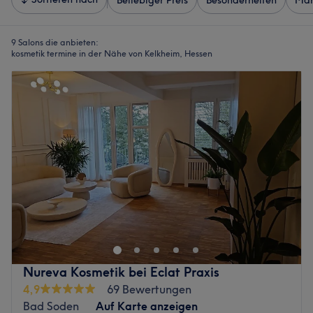
Beliebiger Preis
Besonderheiten
Mar
9 Salons die anbieten:
kosmetik termine in der Nähe von Kelkheim, Hessen
Nureva Kosmetik bei Eclat Praxis
4,9
69 Bewertungen
Bad Soden
Auf Karte anzeigen