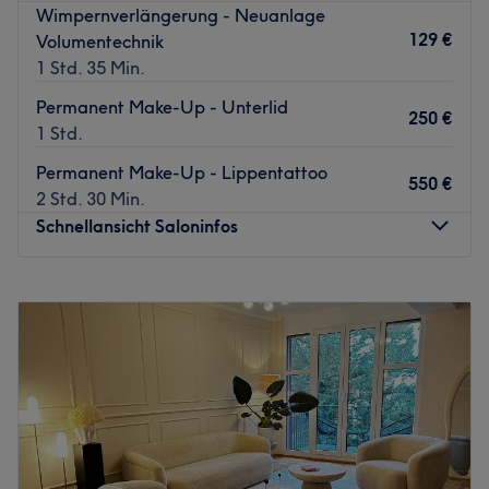
Wimpernverlängerung - Neuanlage
129 €
Volumentechnik
1 Std. 35 Min.
Permanent Make-Up - Unterlid
250 €
1 Std.
Permanent Make-Up - Lippentattoo
550 €
2 Std. 30 Min.
Schnellansicht Saloninfos
Montag
09:00
–
20:00
Dienstag
09:00
–
20:00
Mittwoch
09:00
–
20:00
Donnerstag
09:00
–
20:00
Freitag
09:00
–
20:00
Samstag
10:00
–
18:00
Sonntag
Geschlossen