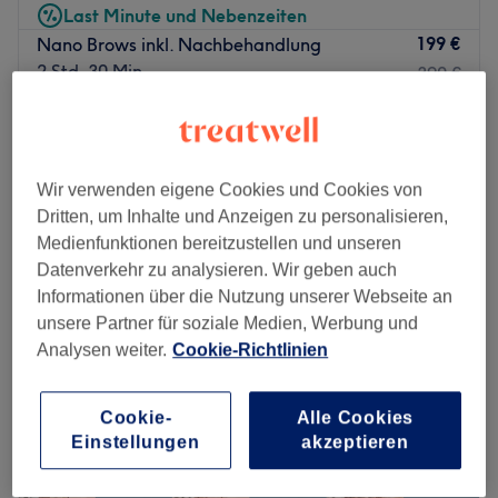
Last Minute und Nebenzeiten
199 €
Nano Brows inkl. Nachbehandlung
2 Std. 30 Min.
390 €
ab
14,40 €
Augenbrauen färben & zupfen
20 Min.
Spare bis zu 20%
ab
104,30 €
Gesichtsbehandlung - BB Glow
Wir verwenden eigene Cookies und Cookies von
1 Std. 10 Min.
Spare bis zu 30%
Dritten, um Inhalte und Anzeigen zu personalisieren,
Schnellansicht Saloninfos
Medienfunktionen bereitzustellen und unseren
Datenverkehr zu analysieren. Wir geben auch
Informationen über die Nutzung unserer Webseite an
Montag
09:00
–
18:00
unsere Partner für soziale Medien, Werbung und
Dienstag
09:00
–
18:00
Analysen weiter.
Cookie-Richtlinien
Mittwoch
09:00
–
18:00
Donnerstag
09:00
–
18:00
Freitag
09:00
–
20:00
Cookie-
Alle Cookies
Samstag
09:00
–
14:00
Einstellungen
akzeptieren
Sonntag
Geschlossen