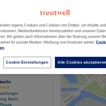
rg, Berlin
enden eigene Cookies und Cookies von Dritten, um Inhalte un
nalisieren, Medienfunktionen bereitzustellen und unseren Date
15 €
ren. Wir geben auch Informationen über die Nutzung unserer W
artner für soziale Medien, Werbung und Analysen weiter.
Cooki
ien
15 €
Cookie-Einstellungen
Alle Cookies akzeptiere
berlin
wertungen
rg, Berlin
 Minute