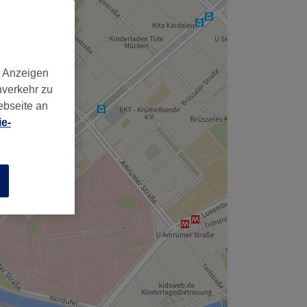
,
d Anzeigen
nverkehr zu
ebseite an
e-
n