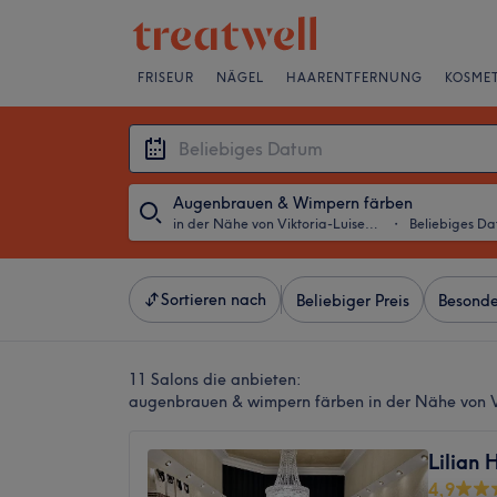
FRISEUR
NÄGEL
HAARENTFERNUNG
KOSMET
Augenbrauen & Wimpern färben
in der Nähe von Viktoria-Luise-Platz, Berlin
・
Beliebiges D
Sortieren nach
Beliebiger Preis
Besonde
11 Salons die anbieten:
augenbrauen & wimpern färben in der Nähe von Vik
Lilian 
4,9