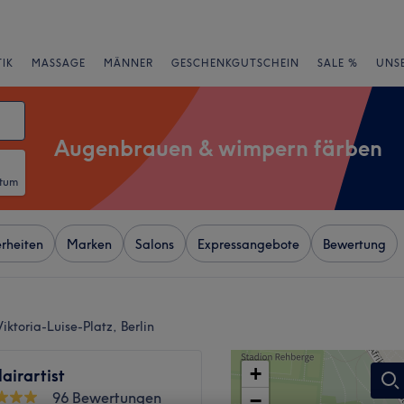
IK
MASSAGE
MÄNNER
GESCHENKGUTSCHEIN
SALE %
UNS
Augenbrauen & wimpern färben
atum
rheiten
Marken
Salons
Expressangebote
Bewertung
toria-Luise-Platz, Berlin
+
Hairartist
96 Bewertungen
−