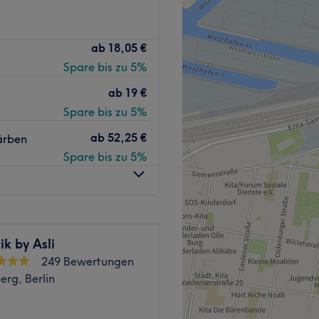
Farben? Komm im Salon
ab
18,05 €
bei und suche dir aus dem
Spare bis zu 5%
 heraus.
ab
19 €
wenige Schritten entfernt.
Spare bis zu 5%
ab
52,25 €
ärben
le Kunden mit viel
Spare bis zu 5%
topgestylt. Es wird Arabisch,
ll, warm.
k by Asli
, kostenlose Getränke,
249 Bewertungen
rg, Berlin
Zurück zur Salonansicht