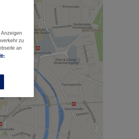
,
d Anzeigen
nverkehr zu
ebseite an
e-
n