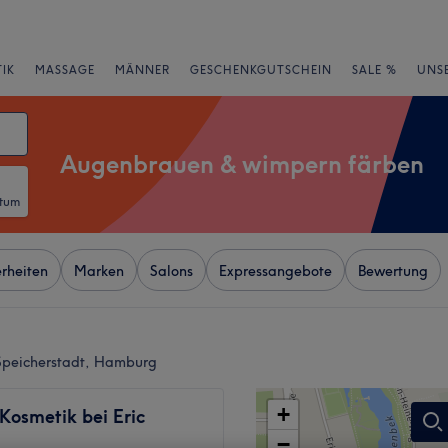
IK
MASSAGE
MÄNNER
GESCHENKGUTSCHEIN
SALE %
UNS
Augenbrauen & wimpern färben
atum
rheiten
Marken
Salons
Expressangebote
Bewertung
Speicherstadt, Hamburg
+
Kosmetik bei Eric
−