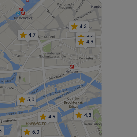
4,3
4,7
4,6
4,9
5,0
4,8
4,9
8
5,0