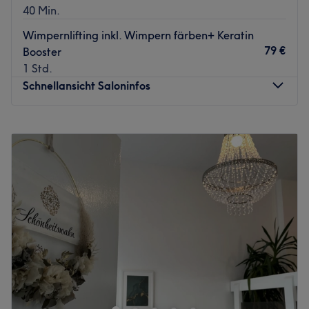
40 Min.
Wimpernlifting inkl. Wimpern färben+ Keratin
79 €
Booster
1 Std.
Schnellansicht Saloninfos
Montag
09:00
–
18:00
Dienstag
09:00
–
20:00
Mittwoch
09:00
–
18:30
Donnerstag
09:00
–
20:00
Freitag
09:00
–
17:30
Samstag
08:30
–
13:30
Sonntag
Geschlossen
Mit ihrer langjährigen Erfahrung hat Sabrina Nowak
schon so einige Beauty-Herzen erobern dürfen. In ihrem
Schönsein Kosmetikstudio können Schorndorfer nun in den
Genuss erstklassiger Gesichtsbehandlungen,