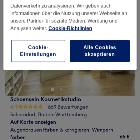
augenbrauen & wimpern färben in Schorndorf, Baden-Württemberg
Datenverkehr zu analysieren. Wir geben auch
Informationen über die Nutzung unserer Webseite an
unsere Partner für soziale Medien, Werbung und
Analysen weiter.
Cookie-Richtlinien
Cookie-
Alle Cookies
Einstellungen
akzeptieren
Schoensein Kosmetikstudio
4,9
669 Bewertungen
Schorndorf, Baden-Württemberg
Auf Karte anzeigen
Augenbrauen färben & korrigieren, Wimpern
65 €
färben