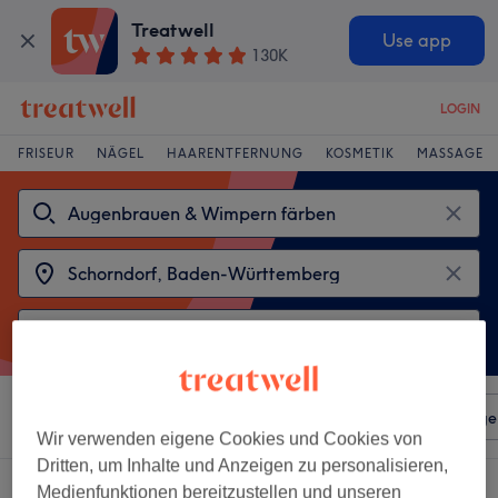
Treatwell
Use app
130K
LOGIN
FRISEUR
NÄGEL
HAARENTFERNUNG
KOSMETIK
MASSAGE
Sortieren nach
Beliebiger Preis
Salons
Expressange
Wir verwenden eigene Cookies und Cookies von
Dritten, um Inhalte und Anzeigen zu personalisieren,
2 Salons die anbieten:
Medienfunktionen bereitzustellen und unseren