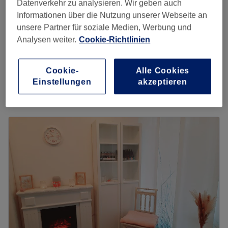
Datenverkehr zu analysieren. Wir geben auch
Browmapping, färben & formen, Wimpern
Informationen über die Nutzung unserer Webseite an
39 €
färben
unsere Partner für soziale Medien, Werbung und
20 Min.
Analysen weiter.
Cookie-Richtlinien
Augenbrauen färben
15 €
5 Min.
Cookie-
Alle Cookies
Schnellansicht Saloninfos
Einstellungen
akzeptieren
Montag
10:00
–
19:30
Dienstag
10:00
–
20:30
Mittwoch
10:00
–
20:30
Donnerstag
10:00
–
19:30
Freitag
10:00
–
19:30
Samstag
Geschlossen
Sonntag
Geschlossen
Aufgepasst, ein echter Geheimtipp ist das Kosmetikstudio
Wonderbeauty in Hamburg, Niendorf. Nach einer