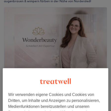
augenbrauen & wimpern färben in der Nähe von Norderstedt
Wonderbeauty
4,8
176 Bewertungen
Niendorf, Hamburg
Auf Karte anzeigen
Wir verwenden eigene Cookies und Cookies von
Homestudio
Dritten, um Inhalte und Anzeigen zu personalisieren,
Wimpern färben
15 €
Medienfunktionen bereitzustellen und unseren
10 Min.