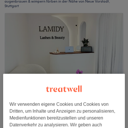
augenbrauen & wimpern färben in der Nähe von Neue Vorstadt,
Stuttgart
Lamidy Lashes
4,9
225 Bewertungen
Wir verwenden eigene Cookies und Cookies von
Berliner Platz, Stuttgart
Auf Karte anzeigen
Dritten, um Inhalte und Anzeigen zu personalisieren,
Premium Korean BrowLift + Aftercare
Medienfunktionen bereitzustellen und unseren
70 €
1 Std.
Datenverkehr zu analysieren. Wir geben auch