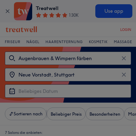
Treatwell
Use app
130K
LOGIN
FRISEUR
NÄGEL
HAARENTFERNUNG
KOSMETIK
MASSAGE
Sortieren nach
Beliebiger Preis
Besonderheiten
Mar
7 Salons die anbieten: