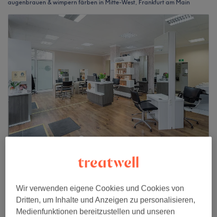
augenbrauen & wimpern färben in Mitte-West, Frankfurt am Main
Hair Studio Bruna
4,7
1390 Bewertungen
Bockenheim, Frankfurt am Main
Auf Karte anzeigen
Wir verwenden eigene Cookies und Cookies von
Dritten, um Inhalte und Anzeigen zu personalisieren,
Wimpern färben
12 €
Medienfunktionen bereitzustellen und unseren
10 Min.