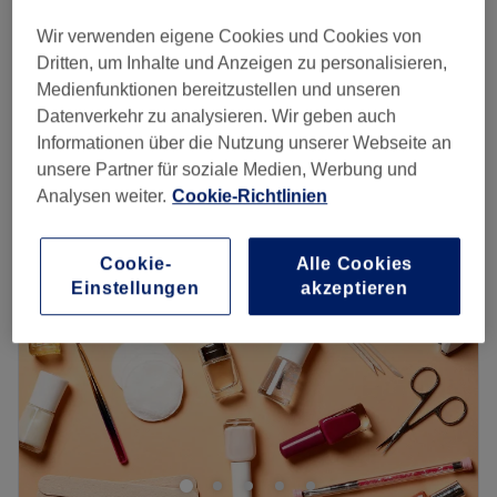
Augenbrauen färben & zupfen
15 €
20 Min.
Wir verwenden eigene Cookies und Cookies von
Dritten, um Inhalte und Anzeigen zu personalisieren,
Wimpern färben
8 €
Medienfunktionen bereitzustellen und unseren
15 Min.
Datenverkehr zu analysieren. Wir geben auch
Schnellansicht Saloninfos
Informationen über die Nutzung unserer Webseite an
unsere Partner für soziale Medien, Werbung und
Montag
Geschlossen
Analysen weiter.
Cookie-Richtlinien
Dienstag
09:00
–
18:00
Mittwoch
09:00
–
18:00
Cookie-
Alle Cookies
Donnerstag
09:00
–
18:00
Einstellungen
akzeptieren
Freitag
09:00
–
18:00
Samstag
09:00
–
18:00
Sonntag
Geschlossen
Fehlt dem Haar der passende Schnitt oder ein tolles
Styling, der Haut der richtige Glow zum Strahlen und
auch dein Körper könnte mal wieder eine Auszeit
vertragen? Kein Problem! Bei Selvin's Hair & Beauty Salon