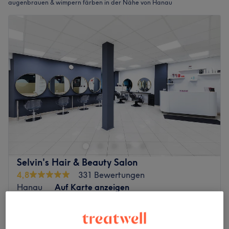
augenbrauen & wimpern färben in der Nähe von Hanau
Selvin's Hair & Beauty Salon
4,8
331 Bewertungen
Hanau
Auf Karte anzeigen
Augenbrauen färben
7,50 €
10 Min.