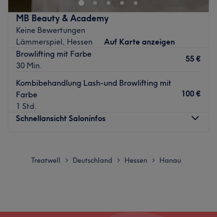
Offenbacher Weg.
MB Beauty & Academy
Das Team:
Keine Bewertungen
Was uns an dem Salon gefällt:
Lämmerspiel, Hessen
Auf Karte anzeigen
Atmosphäre:
Browlifting mit Farbe
55 €
Expertise:
30 Min.
Zurück zur Salonansicht
Kombibehandlung Lash-und Browlifting mit
100 €
Farbe
1 Std.
Schnellansicht Saloninfos
Montag
13:00
–
17:00
Dienstag
13:00
–
17:00
Treatwell
Deutschland
Hessen
Hanau
>
>
>
Mittwoch
09:00
–
15:00
Donnerstag
13:00
–
18:00
Freitag
12:00
–
17:00
Samstag
10:00
–
15:00
Sonntag
Geschlossen