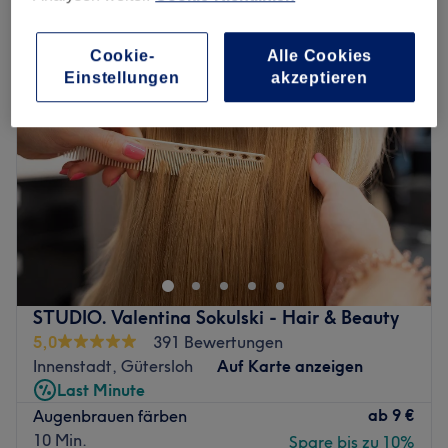
augenbrauen & wimpern färben in Innenstadt, Gütersloh
Cookie-
Alle Cookies
Einstellungen
akzeptieren
STUDIO. Valentina Sokulski - Hair & Beauty
5,0
391 Bewertungen
Innenstadt, Gütersloh
Auf Karte anzeigen
Last Minute
ab
9 €
Augenbrauen färben
10 Min.
Spare bis zu 10%