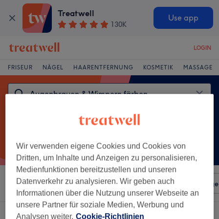
Treatwell
Use app
130K
LOGIN
FRISEUR
NÄGEL
HAARENTFERNUNG
KOSMETIK
MASSAGE
Wir verwenden eigene Cookies und Cookies von
Dritten, um Inhalte und Anzeigen zu personalisieren,
Medienfunktionen bereitzustellen und unseren
Datenverkehr zu analysieren. Wir geben auch
Sortieren nach
Beliebiger Preis
Salons
Expressange
Informationen über die Nutzung unserer Webseite an
unsere Partner für soziale Medien, Werbung und
Ein Salon, der anbietet:
Analysen weiter.
Cookie-Richtlinien