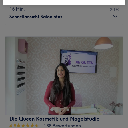
16 €
Wimpern färben
15 Min.
20 €
Schnellansicht Saloninfos
Montag
10:00
–
19:00
Dienstag
10:00
–
19:00
Mittwoch
10:00
–
19:00
Donnerstag
10:00
–
19:00
Freitag
10:00
–
19:00
Samstag
10:00
–
18:00
Sonntag
Geschlossen
Im Elllybel Kosemtik und Nagelstudio in Erle,
Gelsenkirchen ist der Name Programm. Hier dreht sich
alles um Nagelpflege und kosmetische Behandlungen,
die zu einem ebenmäßigen Hautbild und perfekten
Konturen beitragen. Unser erfahrenes Team bietet top
Die Queen Kosmetik und Nagelstudio
Behandlungen im Bereich Nageldesign, Fußpflege,
4,5
188 Bewertungen