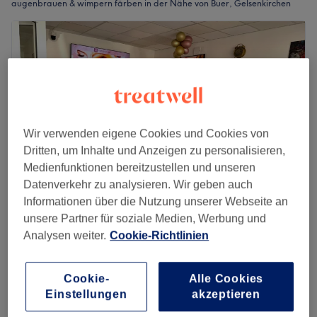
augenbrauen & wimpern färben in der Nähe von Buer, Gelsenkirchen
Wir verwenden eigene Cookies und Cookies von
Dritten, um Inhalte und Anzeigen zu personalisieren,
Medienfunktionen bereitzustellen und unseren
Datenverkehr zu analysieren. Wir geben auch
Informationen über die Nutzung unserer Webseite an
unsere Partner für soziale Medien, Werbung und
Ellybel Kosmetik und Nagelstudio
Analysen weiter.
Cookie-Richtlinien
4,8
417 Bewertungen
Erle, Gelsenkirchen
Auf Karte anzeigen
10 €
Augenbrauen färben
Cookie-
Alle Cookies
15 Min.
Einstellungen
akzeptieren
15 €