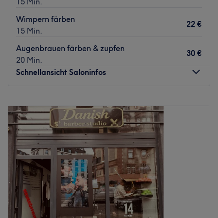
15 Min.
erlaubt.
Wimpern färben
Zurück zur Salonansicht
22 €
15 Min.
Augenbrauen färben & zupfen
30 €
20 Min.
Schnellansicht Saloninfos
Montag
10:00
–
19:00
Dienstag
10:00
–
19:00
Mittwoch
10:00
–
19:00
Donnerstag
11:00
–
20:00
Freitag
11:00
–
20:00
Samstag
Geschlossen
Sonntag
Geschlossen
Salon Gianluca ist die frische Adresse für Hair-Style mit
Charakter mitten in Frankfurt: stylisch, modern und auf
echte Looks für jeden Typ ausgerichtet. Hier trifft lässiges