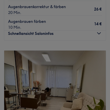
Augenbrauenkorrektur & färben
26 €
20 Min.
Augenbrauen färben
14 €
10 Min.
Schnellansicht Saloninfos
Montag
Geschlossen
Dienstag
10:00
–
19:00
Mittwoch
10:00
–
19:00
Donnerstag
10:00
–
19:00
Freitag
10:00
–
19:00
Samstag
10:00
–
16:00
Sonntag
Geschlossen
Ob Pflege oder im Kampf gegen Zeichen der Zeit – im
Kosmetikstudio Zeitraum Hautpflege erleben in Frankfurt
am Main ist man an der richtigen Adresse. Wieso? Das