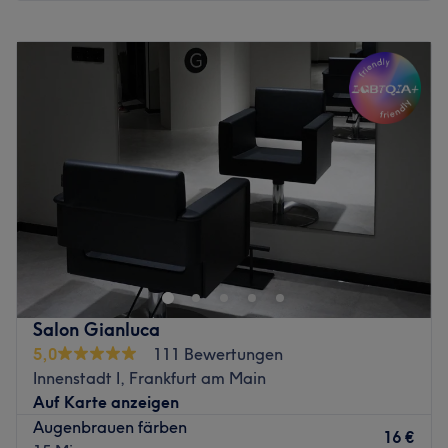
Eyelashes und Permanent Make-Up runden unser
Montag
10:00
–
19:30
Schönheitsprogramm ab. Mit viel Fachwissen und Liebe
Dienstag
10:00
–
19:30
zum Beruf wirst du hier von den Experten beraten,
Mittwoch
10:00
–
19:30
behandelt und verschönert. Das gesamte Team freut sich
Donnerstag
10:00
–
19:30
auf dich!
Freitag
10:00
–
19:30
Zurück zur Salonansicht
Samstag
10:00
–
19:30
Sonntag
Geschlossen
Nächste öffentliche Verkehrsmittel:
Fußläufig erreichst du die S-Bahn-Station Frankfurt
Hauptwache in nur zwei Minuten.
Das Team:
Salon Gianluca
Was uns an dem Salon gefällt:
5,0
111 Bewertungen
Atmosphäre: Herzlich, einladend, zum Wohlfühlen.
Innenstadt I, Frankfurt am Main
Expertise: Gesichtsbehandlungen, Mani- und Pediküre,
Auf Karte anzeigen
Augenbrauen- und Wimpernbehandlungen, Styling.
Augenbrauen färben
16 €
Extras: Kostenfreie Getränke und WLAN, keine Haustiere