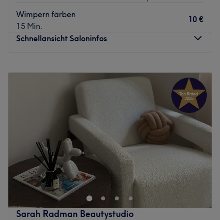
Wimpern färben
10 €
15 Min.
Schnellansicht Saloninfos
Montag
Geschlossen
Dienstag
11:00
–
16:00
Mittwoch
11:00
–
16:00
Donnerstag
11:00
–
16:00
Freitag
11:00
–
16:00
Samstag
Geschlossen
Sonntag
Geschlossen
Beautyfüchse aufgepasst! Es gibt einen neuen ultimativen
Geheimtipp, wenn du auf der Suche nach einer kleinen
Treatmentsoase bist, in der du dich, deine Haut und
deine Haare regelrecht verzaubern lassen kannst. Im
Beauty loft by Bahar Koez in der Querstraße 8 - 10 in
Sarah Radman Beautystudio
Frankfurt liest dir das erfahrene Team jeden Wunsch von