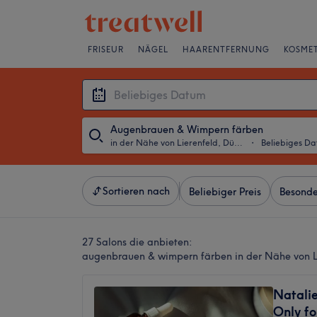
FRISEUR
NÄGEL
HAARENTFERNUNG
KOSMET
Augenbrauen & Wimpern färben
in der Nähe von Lierenfeld, Düsseldorf
・
Beliebiges D
Sortieren nach
Beliebiger Preis
Besonde
27 Salons die anbieten:
augenbrauen & wimpern färben in der Nähe von Li
Natalie
Only f