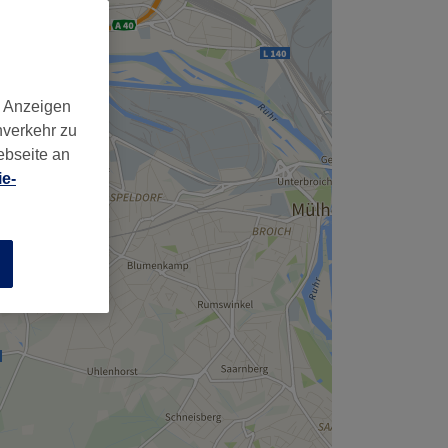
,
d Anzeigen
nverkehr zu
ebseite an
e-
n