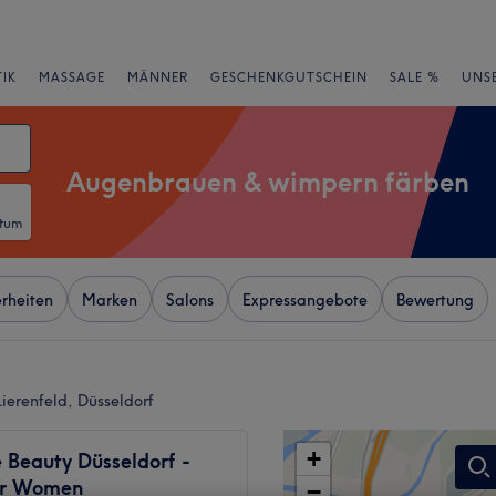
IK
MASSAGE
MÄNNER
GESCHENKGUTSCHEIN
SALE %
UNS
Augenbrauen & wimpern färben
atum
rheiten
Marken
Salons
Expressangebote
Bewertung
erenfeld, Düsseldorf
+
 Beauty Düsseldorf -
or Women
−