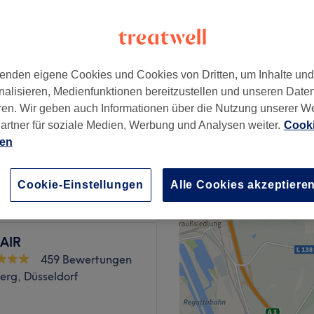
20 Bewertungen
, Düsseldorf
enden eigene Cookies und Cookies von Dritten, um Inhalte un
nalisieren, Medienfunktionen bereitzustellen und unseren Date
10 €
ren. Wir geben auch Informationen über die Nutzung unserer W
artner für soziale Medien, Werbung und Analysen weiter.
Cooki
ien
ab
10 €
Cookie-Einstellungen
Alle Cookies akzeptiere
AIR
459 Bewertungen
erg, Düsseldorf