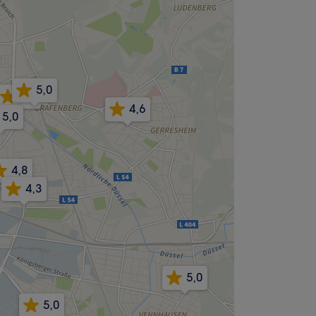
5,0
4,9
4,6
5,0
4,8
4,3
5,0
5,0