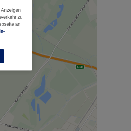
,
d Anzeigen
nverkehr zu
ebseite an
e-
n