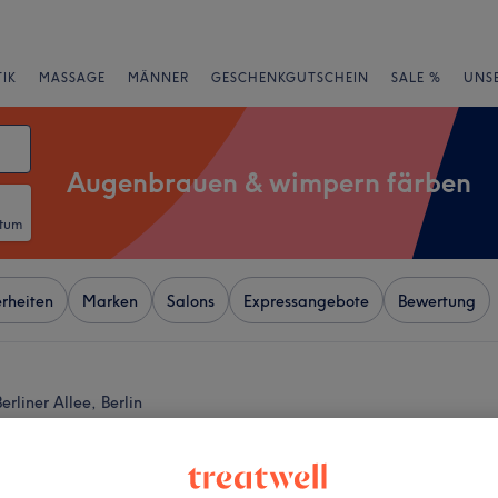
IK
MASSAGE
MÄNNER
GESCHENKGUTSCHEIN
SALE %
UNS
Augenbrauen & wimpern färben
atum
rheiten
Marken
Salons
Expressangebote
Bewertung
liner Allee, Berlin
+
LUXE BEAUTY® |
Hair, Lashes & Nails
−