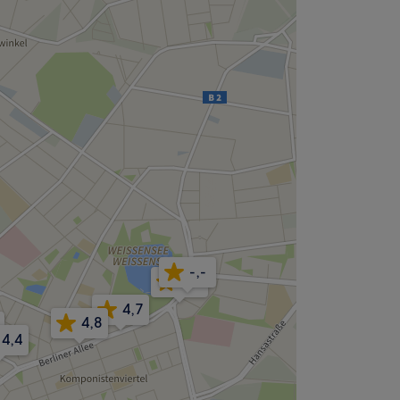
-,-
4,8
4,7
4,8
4,4