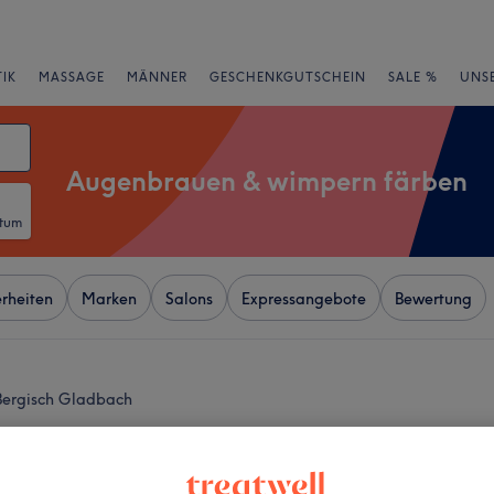
IK
MASSAGE
MÄNNER
GESCHENKGUTSCHEIN
SALE %
UNS
Augenbrauen & wimpern färben
atum
rheiten
Marken
Salons
Expressangebote
Bewertung
Bergisch Gladbach
+
ell Ästhetik
5 Bewertungen
−