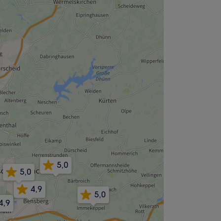
5,0
5,0
4,9
5,0
4,9