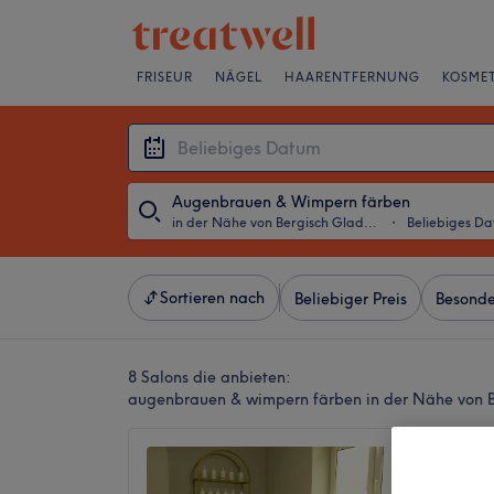
FRISEUR
NÄGEL
HAARENTFERNUNG
KOSMET
Augenbrauen & Wimpern färben
in der Nähe von Bergisch Gladbach
・
Beliebiges D
Sortieren nach
Beliebiger Preis
Besonde
8 Salons die anbieten:
augenbrauen & wimpern färben in der Nähe von 
DermaC
5,0