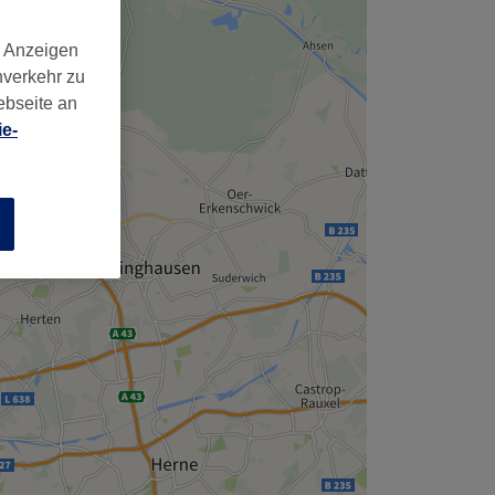
,
d Anzeigen
nverkehr zu
ebseite an
e-
n