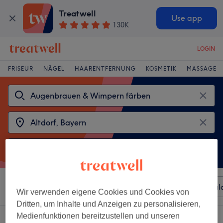
Treatwell
Use app
130K
LOGIN
FRISEUR
NÄGEL
HAARENTFERNUNG
KOSMETIK
MASSAGE
Sortieren nach
Beliebiger Preis
Besonderheiten
Sal
Wir verwenden eigene Cookies und Cookies von
Dritten, um Inhalte und Anzeigen zu personalisieren,
Medienfunktionen bereitzustellen und unseren
2 Salons die anbieten: