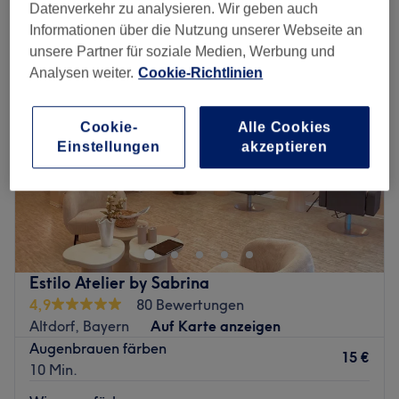
augenbrauen & wimpern färben in Altdorf, Bayern
Datenverkehr zu analysieren. Wir geben auch
Informationen über die Nutzung unserer Webseite an
unsere Partner für soziale Medien, Werbung und
Analysen weiter.
Cookie-Richtlinien
Cookie-
Alle Cookies
Einstellungen
akzeptieren
Estilo Atelier by Sabrina
4,9
80 Bewertungen
Altdorf, Bayern
Auf Karte anzeigen
Augenbrauen färben
15 €
10 Min.