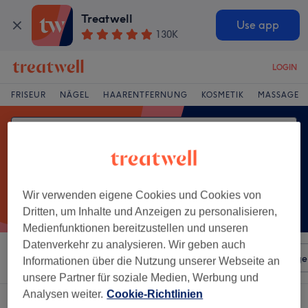
Treatwell
Use app
130K
LOGIN
FRISEUR
NÄGEL
HAARENTFERNUNG
KOSMETIK
MASSAGE
Wir verwenden eigene Cookies und Cookies von
Dritten, um Inhalte und Anzeigen zu personalisieren,
Medienfunktionen bereitzustellen und unseren
Datenverkehr zu analysieren. Wir geben auch
Sortieren nach
Beliebiger Preis
Salons
Expressange
Informationen über die Nutzung unserer Webseite an
unsere Partner für soziale Medien, Werbung und
Analysen weiter.
Cookie-Richtlinien
Ein Salon, der anbietet:
aromaölmassage in Rosenheim, Bayern