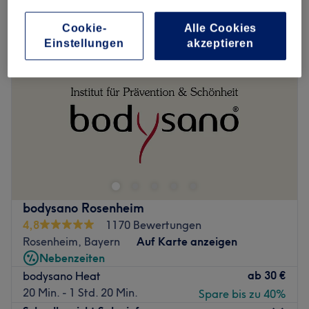
Cookie-
Alle Cookies
Einstellungen
akzeptieren
bodysano Rosenheim
4,8
1170 Bewertungen
Rosenheim, Bayern
Auf Karte anzeigen
Nebenzeiten
ab
30 €
bodysano Heat
20 Min. - 1 Std. 20 Min.
Spare bis zu 40%