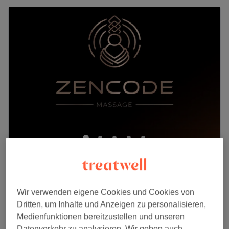
ZenCode - Premium Massage in Düsseldorf
5,0
30 Bewertungen
Pempelfort, Düsseldorf
Auf Karte anzeigen
Aromaölmassage
Wir verwenden eigene Cookies und Cookies von
ab
80 €
1 Std. - 2 Std.
Dritten, um Inhalte und Anzeigen zu personalisieren,
Schnellansicht Saloninfos
Medienfunktionen bereitzustellen und unseren
Datenverkehr zu analysieren. Wir geben auch