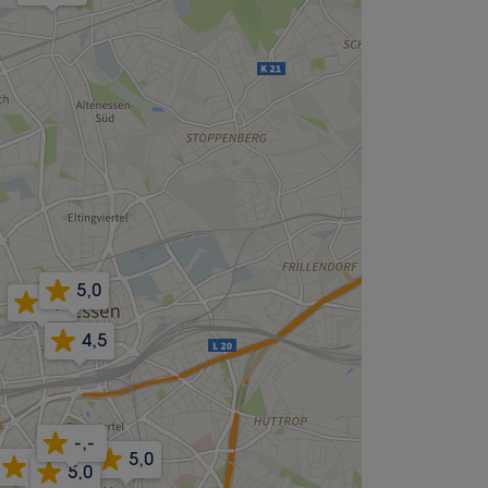
5,0
4,9
4,5
-,-
5,0
5,0
5,0