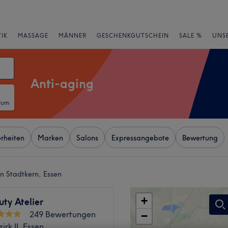
IK
MASSAGE
MÄNNER
GESCHENKGUTSCHEIN
SALE %
UNS
Anti-aging
tum
rheiten
Marken
Salons
Expressangebote
Bewertung
n Stadtkern, Essen
+
ty Atelier
249 Bewertungen
−
irk II, Essen