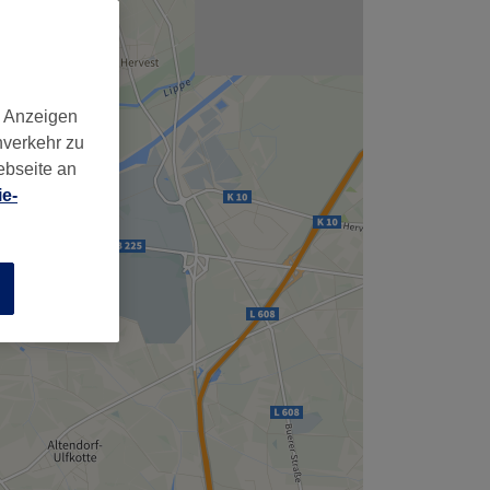
d Anzeigen
nverkehr zu
ebseite an
e-
n