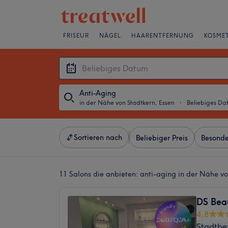
FRISEUR
NÄGEL
HAARENTFERNUNG
KOSMET
Anti-Aging
in der Nähe von Stadtkern, Essen
・
Beliebiges Da
Sortieren nach
Beliebiger Preis
Besonde
11 Salons die anbieten:
anti-aging in der Nähe vo
DS Beau
4,8
Stadtbez