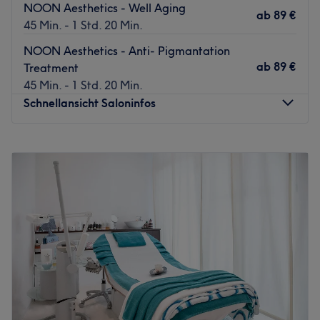
NOON Aesthetics - Well Aging
ab
89 €
45 Min. - 1 Std. 20 Min.
NOON Aesthetics - Anti- Pigmantation
ab
89 €
Treatment
45 Min. - 1 Std. 20 Min.
Schnellansicht Saloninfos
Montag
08:00
–
19:30
Dienstag
08:00
–
19:30
Mittwoch
08:00
–
19:30
Donnerstag
08:00
–
19:30
Freitag
08:00
–
19:30
Samstag
09:00
–
18:30
Sonntag
Geschlossen
Wer großen Wert auf eine leuchtende Haut, die vor
Vitalität nur so strotzt und wundervoll gepflegte Nägel
legt, ist im Kölner Studio Viktoria Gloss, direkt an der