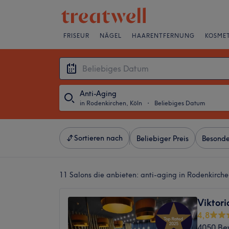
FRISEUR
NÄGEL
HAARENTFERNUNG
KOSMET
Anti-Aging
in Rodenkirchen, Köln
・
Beliebiges Datum
Sortieren nach
Beliebiger Preis
Besonde
11 Salons die anbieten:
anti-aging in Rodenkirche
Viktori
4,8
4050 Be