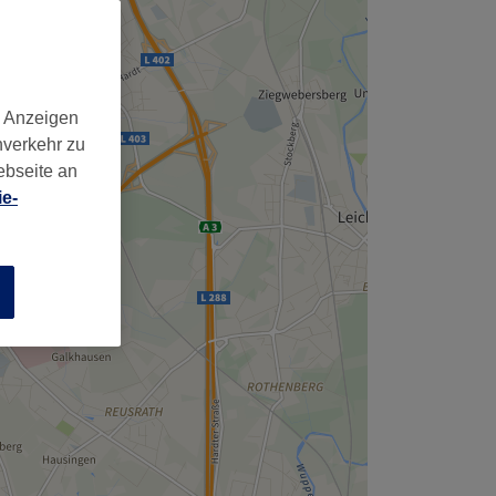
d Anzeigen
nverkehr zu
ebseite an
e-
n