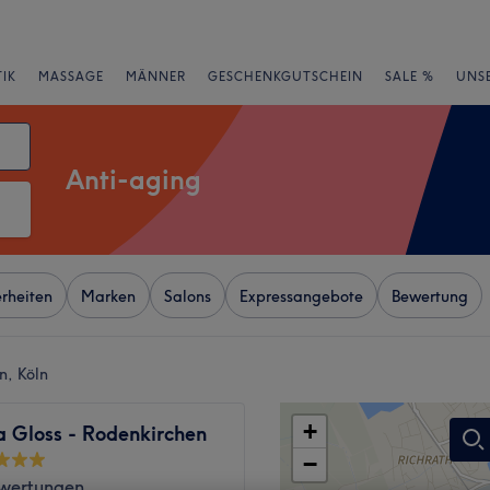
IK
MASSAGE
MÄNNER
GESCHENKGUTSCHEIN
SALE %
UNS
Anti-aging
rheiten
Marken
Salons
Expressangebote
Bewertung
n, Köln
+
a Gloss - Rodenkirchen
−
wertungen