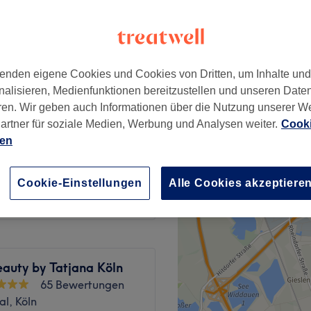
rchen, Köln
enden eigene Cookies und Cookies von Dritten, um Inhalte un
etico)
ab
89 €
nalisieren, Medienfunktionen bereitzustellen und unseren Date
ren. Wir geben auch Informationen über die Nutzung unserer W
artner für soziale Medien, Werbung und Analysen weiter.
Cooki
ab
89 €
ien
eatment
ab
89 €
Cookie-Einstellungen
Alle Cookies akzeptiere
auty by Tatjana Köln
65 Bewertungen
l, Köln