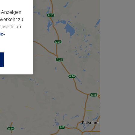
d Anzeigen
nverkehr zu
ebseite an
e-
n