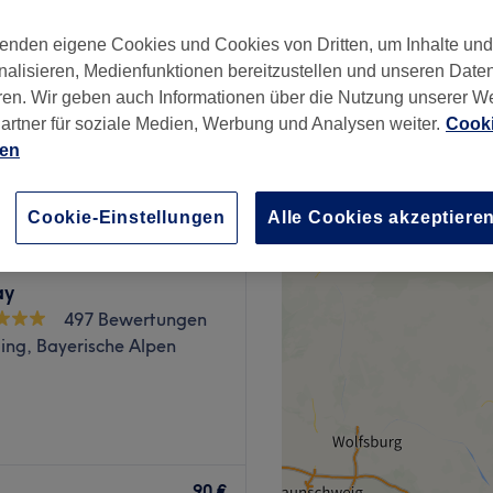
enden eigene Cookies und Cookies von Dritten, um Inhalte un
nalisieren, Medienfunktionen bereitzustellen und unseren Date
ren. Wir geben auch Informationen über die Nutzung unserer W
artner für soziale Medien, Werbung und Analysen weiter.
Cooki
ndlung
85 €
ien
Cookie-Einstellungen
Alle Cookies akzeptiere
ay
497 Bewertungen
ing, Bayerische Alpen
moderne, ruhige Atmosphäre,
elpunkt stehen. Ob
90 €