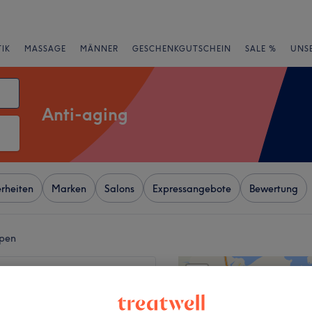
IK
MASSAGE
MÄNNER
GESCHENKGUTSCHEIN
SALE %
UNS
Anti-aging
rheiten
Marken
Salons
Expressangebote
Bewertung
lpen
+
Glow
207 Bewertungen
−
ing, Bayerische Alpen