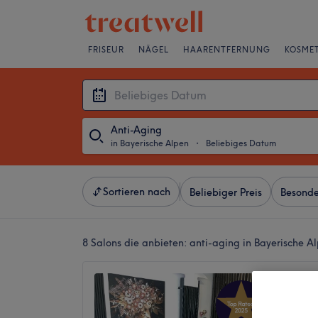
FRISEUR
NÄGEL
HAARENTFERNUNG
KOSMET
Anti-Aging
in Bayerische Alpen
・
Beliebiges Datum
Sortieren nach
Beliebiger Preis
Besonde
8 Salons die anbieten:
anti-aging in Bayerische A
Divin 
5,0
Freilass