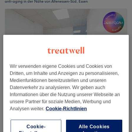
anti-aging in der Nähe von Altenessen-Süd, Essen
Wir verwenden eigene Cookies und Cookies von
Dritten, um Inhalte und Anzeigen zu personalisieren,
Medienfunktionen bereitzustellen und unseren
Datenverkehr zu analysieren. Wir geben auch
Sena Kosmetik
Informationen über die Nutzung unserer Webseite an
4,9
396 Bewertungen
unsere Partner für soziale Medien, Werbung und
Stadtbezirk I, Essen
Auf Karte anzeigen
Analysen weiter.
Cookie-Richtlinien
90 €
Gesichtsbehandlung - Age prevenetion
1 Std.
99 €
Cookie-
Alle Cookies