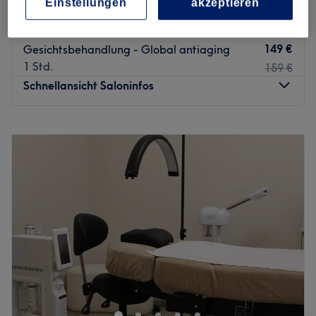
Einstellungen
akzeptieren
110 €
Gesichtsbehandlung - Oxygen III-step
1 Std.
119 €
149 €
Gesichtsbehandlung - Global antiaging
1 Std.
159 €
Schnellansicht Saloninfos
Montag
10:30
–
18:00
Dienstag
10:30
–
18:00
Mittwoch
10:30
–
18:00
Donnerstag
10:30
–
18:00
Freitag
10:30
–
18:00
Samstag
10:30
–
15:00
Sonntag
Geschlossen
Um einen müden und matten Teint zum Strahlen zu
bringen, solltest du dem Beautysalon Sena Kosmetik in
der Lindenallee 79 einen Besuch abstatten. Mit seiner
zentralen Lage ist dieser tolle Salon in der Essener