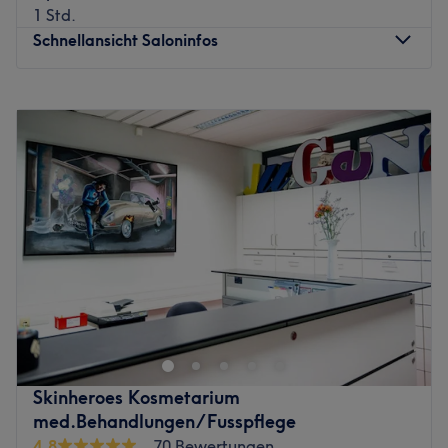
1 Std.
Schnellansicht Saloninfos
Montag
10:00
–
20:00
Dienstag
10:00
–
20:00
Mittwoch
10:00
–
20:00
Donnerstag
10:00
–
20:00
Freitag
10:00
–
20:00
Samstag
10:00
–
20:00
Sonntag
Geschlossen
Katy Beauty steht für einen ganzheitlichen, ästhetischen
Ansatz, bei dem die natürliche Schönheit im Mittelpunkt
liegt. Jeder Besuch wird hier als kleines Ritual der
Entspannung verstanden – eine Auszeit vom Alltag,
kombiniert mit moderner, wirkungsvoller Kosmetik. Das
Skinheroes Kosmetarium
Studio im Herzen von Friedrichshain bietet ein
med.Behandlungen/Fusspflege
rangenehmes Ambiente, in dem hochwertige
4,8
70 Bewertungen