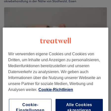
aknebehandlung in der Nähe von Stadtwald, Essen
Wir verwenden eigene Cookies und Cookies von
Dritten, um Inhalte und Anzeigen zu personalisieren,
Medienfunktionen bereitzustellen und unseren
Datenverkehr zu analysieren. Wir geben auch
Informationen über die Nutzung unserer Webseite an
BQueen Beauty & Care
unsere Partner für soziale Medien, Werbung und
4,9
364 Bewertungen
Analysen weiter.
Cookie-Richtlinien
Rüttenscheid, Essen
Auf Karte anzeigen
Gesichtsbehandlung - Akne
75 €
1 Std.
Cookie-
Alle Cookies
Schnellansicht Saloninfos
Einstellungen
akzeptieren