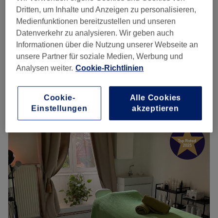
Dritten, um Inhalte und Anzeigen zu personalisieren,
Body & Beauty Care - by Nina
Medienfunktionen bereitzustellen und unseren
4,9
1850 Bewertungen
Datenverkehr zu analysieren. Wir geben auch
Innenstadt, Frankfurt am Main
Informationen über die Nutzung unserer Webseite an
Auf Karte anzeigen
unsere Partner für soziale Medien, Werbung und
Gesichtsbehandlung - Clean Skin
90 €
Analysen weiter.
Cookie-Richtlinien
1 Std.
Schnellansicht Saloninfos
Cookie-
Alle Cookies
Einstellungen
akzeptieren
Montag
09:30
–
18:30
Dienstag
09:30
–
18:30
Mittwoch
09:30
–
18:30
Donnerstag
09:30
–
20:00
Freitag
09:30
–
18:30
Samstag
09:30
–
16:00
Sonntag
Geschlossen
Deine Schönheit ist kein Zufall! Im Kosmetiksalon Body &
Beauty Care in der Stiftstrasse 14, nahe der Frankfurter