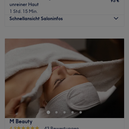
95 €
unreiner Haut
1 Std. 15 Min.
Schnellansicht Saloninfos
Montag
Geschlossen
Dienstag
10:00
–
19:00
Mittwoch
10:00
–
19:00
Donnerstag
10:00
–
19:00
Freitag
10:00
–
19:00
Samstag
10:00
–
16:00
Sonntag
Geschlossen
Ob Pflege oder im Kampf gegen Zeichen der Zeit – im
Kosmetikstudio Zeitraum Hautpflege erleben in Frankfurt
am Main ist man an der richtigen Adresse. Wieso? Das
Kosmetikangebot des Salons hat modernste,
professionelle Behandlungen für Gesicht und Körper im
M Beauty
petto. Grund genug sich einen der begehrten Termine
4,9
43 Bewertungen