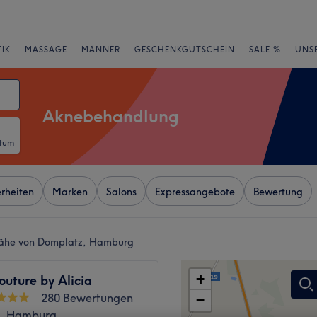
IK
MASSAGE
MÄNNER
GESCHENKGUTSCHEIN
SALE %
UNS
Aknebehandlung
atum
rheiten
Marken
Salons
Expressangebote
Bewertung
Nähe von Domplatz, Hamburg
+
uture by Alicia
280 Bewertungen
−
e, Hamburg