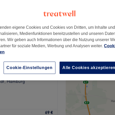
enden eigene Cookies und Cookies von Dritten, um Inhalte un
80 €
nalisieren, Medienfunktionen bereitzustellen und unseren Date
90 €
ren. Wir geben auch Informationen über die Nutzung unserer W
artner für soziale Medien, Werbung und Analysen weiter.
Cooki
ien
Cookie-Einstellungen
Alle Cookies akzeptiere
Aesthetik
93 Bewertungen
adt, Hamburg
g dreht sich alles um die
69 €
r haarfreien Haut. Das