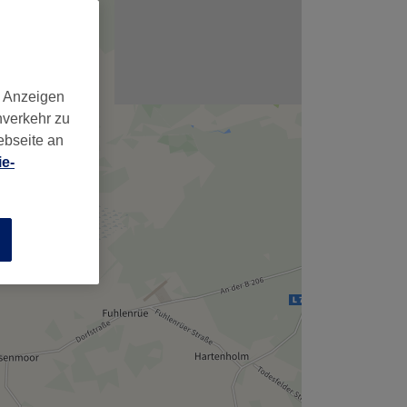
d Anzeigen
nverkehr zu
ebseite an
e-
n