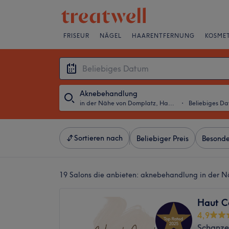
FRISEUR
NÄGEL
HAARENTFERNUNG
KOSMET
Aknebehandlung
in der Nähe von Domplatz, Hamburg
・
Beliebiges D
Sortieren nach
Beliebiger Preis
Besonde
19 Salons die anbieten:
aknebehandlung in der 
Haut Co
4,9
Schanz