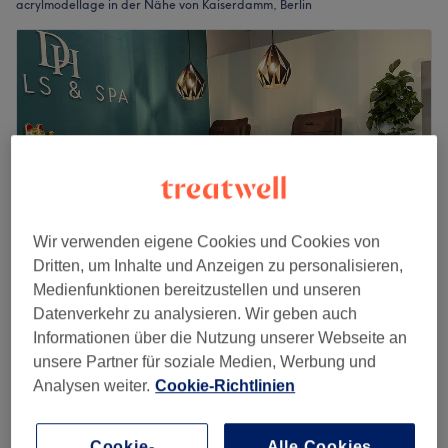
acrylmodellage in der Nähe von Kaiserdamm, Berlin
Wir verwenden eigene Cookies und Cookies von
Dritten, um Inhalte und Anzeigen zu personalisieren,
Medienfunktionen bereitzustellen und unseren
Datenverkehr zu analysieren. Wir geben auch
DH Nails and Spa
Informationen über die Nutzung unserer Webseite an
4,7
666 Bewertungen
unsere Partner für soziale Medien, Werbung und
Klausenerkiez, Berlin
Auf Karte anzeigen
Analysen weiter.
Cookie-Richtlinien
Nagelmodellage mit Acryl auffüllen
ab
27 €
45 Min. - 1 Std.
Cookie-
Alle Cookies