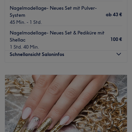
Nagelmodellage- Neues Set mit Pulver-
ab
43 €
System
45 Min. - 1 Std.
Nagelmodellage- Neues Set & Pediküre mit
100 €
Shellac
1 Std. 40 Min.
Schnellansicht Saloninfos
Montag
10:00
–
20:00
Dienstag
10:00
–
20:00
Mittwoch
10:00
–
20:00
Donnerstag
10:00
–
20:00
Freitag
10:00
–
20:00
Samstag
10:00
–
20:00
Sonntag
Geschlossen
Nail Chic ist ein zentral gelegenes Nagelstudio in