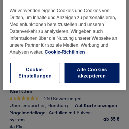
acrylmodellage in der Nähe von Hohenfelde, Hamburg
Wir verwenden eigene Cookies und Cookies von
Dritten, um Inhalte und Anzeigen zu personalisieren,
Medienfunktionen bereitzustellen und unseren
Datenverkehr zu analysieren. Wir geben auch
Informationen über die Nutzung unserer Webseite an
unsere Partner für soziale Medien, Werbung und
Analysen weiter.
Cookie-Richtlinien
Cookie-
Alle Cookies
Einstellungen
akzeptieren
Nail Chic
4,5
250 Bewertungen
Überseequartier, Hamburg
Auf Karte anzeigen
Nagelmodellage- Auffüllen mit Pulver-
ab
35 €
System
45 Min.