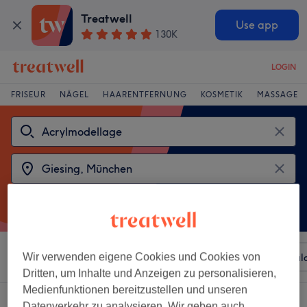
Treatwell
Use app
130K
LOGIN
FRISEUR
NÄGEL
HAARENTFERNUNG
KOSMETIK
MASSAGE
Sortieren nach
Wir verwenden eigene Cookies und Cookies von
Beliebiger Preis
Besonderheiten
Sal
Dritten, um Inhalte und Anzeigen zu personalisieren,
Medienfunktionen bereitzustellen und unseren
2 Salons die anbieten:
Datenverkehr zu analysieren. Wir geben auch