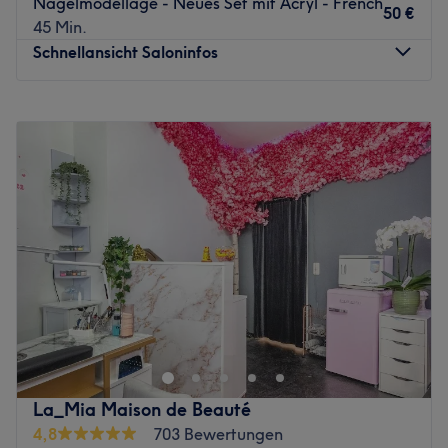
Nagelmodellage - Neues Set mit Acryl - French
50 €
45 Min.
Schnellansicht Saloninfos
Montag
10:00
–
19:00
Dienstag
10:00
–
19:00
Mittwoch
10:00
–
19:00
Donnerstag
10:00
–
19:00
Freitag
10:00
–
19:00
Samstag
10:00
–
19:00
Sonntag
Geschlossen
Umwerfende Nageldesigns und umfangreiche
Nagelpflege bekommst du bei N&A Beauty Isarvorstadt
in München, Altstadt-Lehel. Eine Maniküre, eine
Nagelmodellage mit Gel im French Style oder doch lieber
ein bisschen Farbe? Auch deine Wimpern kommen hier
La_Mia Maison de Beauté
nicht zu kurz und du kannst außerdem aus
4,8
703 Bewertungen
Waxingservices auswählen.