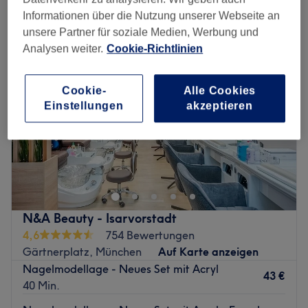
acrylmodellage in der Nähe von Giesing, München
Informationen über die Nutzung unserer Webseite an
unsere Partner für soziale Medien, Werbung und
Analysen weiter.
Cookie-Richtlinien
Cookie-
Alle Cookies
Einstellungen
akzeptieren
N&A Beauty - Isarvorstadt
4,6
754 Bewertungen
Gärtnerplatz, München
Auf Karte anzeigen
Nagelmodellage - Neues Set mit Acryl
43 €
40 Min.