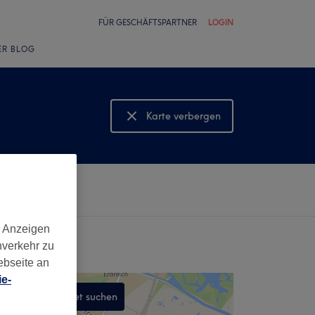
FÜR GESCHÄFTSPARTNER
LOGIN
ER BLOG
Karte verbergen
Karte anzeigen
d Anzeigen
nverkehr zu
ebseite an
e-
In diesem Gebiet suchen