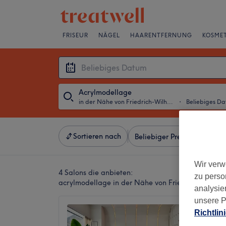
FRISEUR
NÄGEL
HAARENTFERNUNG
KOSMET
Acrylmodellage
in der Nähe von Friedrich-Wilhelm-Platz, Berlin
・
Beliebiges D
Sortieren nach
Beliebiger Preis
Besonde
Wir verw
4 Salons die anbieten:
zu perso
acrylmodellage in der Nähe von Friedrich-Wilhelm
analysie
unsere P
Kumo B
Richtlin
5,0