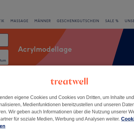
IK
MASSAGE
MÄNNER
GESCHENKGUTSCHEIN
SALE %
UNS
Acrylmodellage
atum
rheiten
Salons
Expressangebote
Bewertung
enden eigene Cookies und Cookies von Dritten, um Inhalte un
nalisieren, Medienfunktionen bereitzustellen und unseren Date
-Platz, Berlin
ren. Wir geben auch Informationen über die Nutzung unserer W
artner für soziale Medien, Werbung und Analysen weiter.
Cooki
+
eauty
ien
168 Bewertungen
−