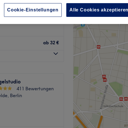
h-Wilhelm-Platz, Berlin
Cookie-Einstellungen
Alle Cookies akzeptiere
ab
32 €
elstudio
411 Bewertungen
elde, Berlin
che Nagelpflege bekommst