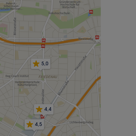
5,0
4,4
4,5