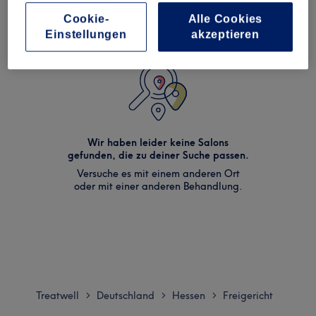
Cookie-
Alle Cookies
Einstellungen
akzeptieren
Wir haben leider keine Salons
gefunden, die zu deiner Suche passen.
Versuche es mit einem anderen Ort
oder mit einer anderen Behandlung.
Treatwell
Deutschland
Hessen
Freigericht
>
>
>