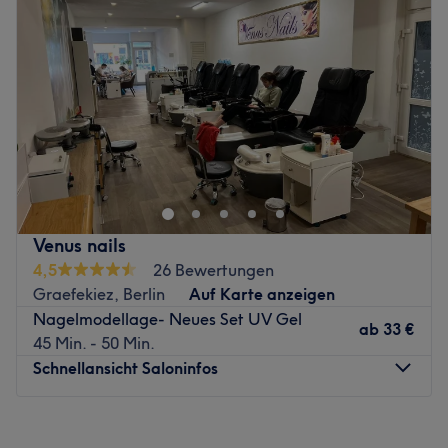
Technik zu finden. Im Studio wird Deutsch, Englisch und
Donnerstag
09:30
–
19:00
Vietnameseesisch gesprochen.
Freitag
09:30
–
19:00
Đã từng là một salon tuyệt vời:
Samstag
09:30
–
17:00
Bầu không khí: Hiện đại, sauber, kundenorientiert
Sonntag
Geschlossen
gestaltet.
Chuyên môn: Vielfältiges Angebot von der klassischen
Ein makelloser Auftritt verlangt sagenhafte Nägel und
Maniküre bis zur stablen Nagelmodellage.
tolle Wimpern - die gibt es bei DN Nails 'n Lashes in
Sản phẩm và nhãn hiệu sản phẩm: Tierversuchsfrei.
Berlin, Prenzlauer Berg. Der Salon bietet dir eine große
Tiện ích bổ sung: Haustiere erlaubt, LGBTQIA+ thân
Auswahl an Nageldesigns, Maniküren,
thiện, kostenpflichtige Parkplätze, Barrierefrei, kostenlose
Wimpernverlägnerungen und Vielem mehr.
Venus nails
Getränke.
Nächste öffentliche Verkehrsmittel: Die Haltestelle Platz
4,5
26 Bewertungen
Zurück zur Salonansicht
der Vereinten Nationen mit Tram und Bus ist nur wenige
Graefekiez, Berlin
Auf Karte anzeigen
Schritte entfernt.
Nagelmodellage- Neues Set UV Gel
ab
33 €
45 Min. - 50 Min.
Das Team: Inhaberin Nga und ihr Team aus
Schnellansicht Saloninfos
Nageldesignerinnen und Wimpernstylistinnen empfangen
dich stets herzlich. Hier wird alles daran gesetzt, dass du
dich wohlfühlst und den Salon glücklich und zufrieden
Montag
10:00
–
20:00
wieder verlässt.
Dienstag
10:00
–
20:00