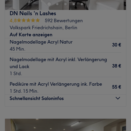
mit der Hektik des Alltags und setzt stattdessen auf eine
das Ergebnis nicht nur optisch überzeugt, sondern auch
gelungene Kombination aus Präzision, Stil und
höchsten Qualitätsansprüchen gerecht wird. Hier wird
DN Nails 'n Lashes
Entspannung. Hier werden Nägel nicht einfach nur
Deutsch, Englisch und Vietnamesisch gesprochen.
4,8
592 Bewertungen
beitet, sondern als individuelle Visitenkarte jeder Kundin
Was uns an dem Salon gefällt:
Volkspark Friedrichshain, Berlin
verstanden und mit höchster Sorgfalt gestaltet. Trong
Atmosphäre: Hell, stilvoll, herzlich.
Auf Karte anzeigen
einem hellen, hygienischen und einladenden Ambiente
Expertise: Nagelpflege und Wimperndesign.
Nagelmodellage Acryl Natur
wird jeder Besuch zu einer kleinen Wellness-Auszeit, die
30 €
Produkte und Produktmarken: Tierversuchsfrei.
45 Min.
durch Brillanz und handwerkliche Perfektion überzeugt.
Extras: Kostenlose und kostenpflichtige Parkplätze,
Nagelmodellage mit Acryl inkl. Verlängerung
Nächste öffentliche Verkehrsmittel:
Haustiere erlaubt, kinderfreundlich, LGBTQIA+ friendly,
38 €
und Lack
barrierefrei, kostenlose Getränke.
Die Tramhaltestelle Kniprodestr./Danziger Str. befindet
1 Std.
Zurück zur Salonansicht
sich in unmittelbarer Nähe.
Pediküre mit Acryl Verlängerung ink. Farbe
55 €
Đội ngũ:
1 Std. 15 Min.
Die Verantwortung für die makellosen Kết thúc trägt eine
Schnellansicht Saloninfos
versiete Nageldesignerin, die ihr Handwerk mit großer
Leidenschaft und einem geschulten Auge für Proportionen
Montag
09:30
–
19:00
ausübt. Eine persönliche Beratung bildet dabei stets das
Dienstag
09:30
–
19:00
Fundament, um für jeden Typ die Ideale Form, Farbe und
Mittwoch
09:30
–
19:00