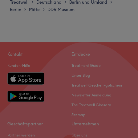
Treatwell
Deutschland
Berlin und Umland
>
>
>
Mittwoch
10:00
–
20:00
Was uns an dem Salon gefällt: Atmosphäre: Schick,
Berlin
Mitte
DDR Museum
>
>
Donnerstag
10:00
–
20:00
authentisch, hell. Expertise: Nagelmodellage, Maniküre
Freitag
10:00
–
20:00
und Wimpernverlängerung. Extras: Super zentral gelegen
Samstag
10:00
–
18:00
und kostenlose Getränke.
Sonntag
Geschlossen
Zurück zur Salonansicht
Venus nails in Berlin, Kreuzberg ist die erste Adresse für
Kontakt
Entdecke
alle, die sich gepflegte Nägel und kreative Nageldesigns
Kunden-Hilfe
Treatment Guide
wünschen. Überzeuge dich selbst und buche deinen
Termin direkt und unkompliziert über die Treatwell-App
Unser Blog
mit sofortiger Buchungsbestätigung.
Treatwell Geschenkgutschein
Nächste öffentliche Verkehrsmittel:
Newsletter Anmeldung
Die Station U Schönleinstr. ist nur eine Gehminute vom
The Treatwell Glossary
Studio entfernt.
Sitemap
Das Team:
Das Team besteht aus erfahrenen Nail-Profis, die mit viel
Geschäftspartner
Unternehmen
Präzision, Sorgfalt und einem Blick fürs Detail arbeiten.
Partner werden
Über uns