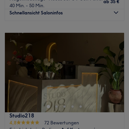
ab
35 €
40 Min. - 50 Min.
Nur wenige Gehminuten vom Salon entfernt befindet sich
Schnellansicht Saloninfos
die U-Bahn-Haltestelle Eberswalder Straße.
Das Team:
Montag
09:30
–
19:30
Das herzliche Team um Inhaber Nguyen hat mit vielen
Dienstag
09:30
–
19:30
Jahren Berufserfahrung viel Wissen gesammelt und hilft
Mittwoch
09:30
–
19:30
dir den passenden Service für dich zu finden. Im Salon
Donnerstag
09:30
–
19:30
wird neben Deutsch und Englisch auch Vietnamesisch
Freitag
09:30
–
19:30
gesprochen.
Samstag
09:30
–
18:00
Was uns an dem Salon gefällt:
Sonntag
Geschlossen
Atmosphäre: Modern, angenehm, gemütlich.
Expertise: Nagelmodellage, Wimpernverlängerung.
Verleihe deinem Look das gewisse Etwas und genieße
Extras: Kostenlose Getränke und WLAN, Haustiere
eine Auszeit, die dich von Kopf bis Fuß strahlen lässt. Im
erlaubt.
Studio KT Nails & Beauty hat das Team einen Ort
geschaffen, an dem filigrane Detailarbeit und moderne
Zurück zur Salonansicht
Ästhetik aufeinandertreffen, um deine natürliche
Studio218
Schönheit wirkungsvoll zu betonen. In einem eleganten
4,8
72 Bewertungen
und einladenden Ambiente erwartet dich eine