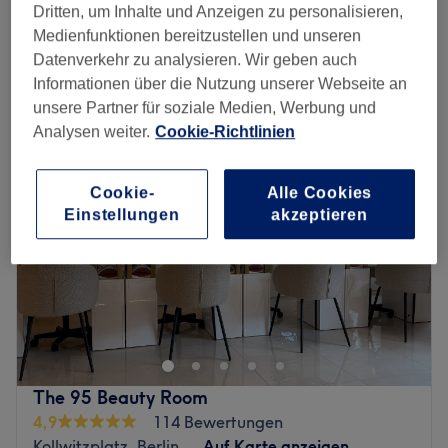
Spare bis zu 15%
Dritten, um Inhalte und Anzeigen zu personalisieren,
1 Std.
Medienfunktionen bereitzustellen und unseren
Schnellansicht Saloninfos
Datenverkehr zu analysieren. Wir geben auch
Informationen über die Nutzung unserer Webseite an
Montag
09:30
–
19:30
unsere Partner für soziale Medien, Werbung und
Dienstag
09:30
–
19:30
Analysen weiter.
Cookie-Richtlinien
Mittwoch
09:30
–
19:30
Donnerstag
09:30
–
19:30
Freitag
09:30
–
19:30
Cookie-
Alle Cookies
Samstag
09:30
–
18:30
Einstellungen
akzeptieren
Sonntag
Geschlossen
AuraSpa Nails & Beauty in Berlin-Prenzlauer Berg ist der
Hotspot für erstklassige Maniküre, Pediküre,
Nagelmodellagen und Wimpernverlängerungen. Von
trendigen Chrome-, Cat-Eye- oder Babyboomer-Looks bis
hin zu ausgefallenen Designs wird hier jeder
The 95 Beauty Room
Nagelwunsch mit viel Kreativität und Präzision
4,9
114 Bewertungen
umgesetzt. In gemütlicher, stilvoller Atmosphäre genießt
Kollwitzplatz, Berlin
Auf Karte anzeigen