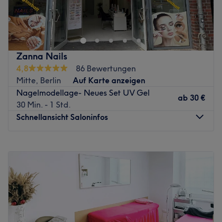
Das Studio The 95 Beauty Room in Berlin-Prenzlauer Berg
Expertise: Maniküre und Pediküre. Nagelmodellage und -
ist der ideale Ort für alle, die Wert auf perfekt gepflegte
design, Wimpernverlängerungen.
Hände und Füße legen. In diesem spezialisierten
Produkte und Produktmarken: Essie, OPI, Onelack.
Fachstudio wird Nageldesign als Kunstform verstanden,
Extras: Klimatisiert, barrierefrei, kostenfreie Getränke,
bei der Ästhetik und Nagelgesundheit Hand in Hand
kostenpflichtige Parkplätze.
Zanna Nails
gehen. Hier erhältst du eine Behandlung, die exakt auf
4,8
86 Bewertungen
Zurück zur Salonansicht
deinen Stil und die Bedürfnisse deiner Nägel abgestimmt
Mitte, Berlin
Auf Karte anzeigen
ist, um ein langanhaltendes und makelloses Ergebnis zu
Nagelmodellage- Neues Set UV Gel
garantieren.
ab
30 €
30 Min. - 1 Std.
Nächste öffentliche Verkehrsmittel:
Schnellansicht Saloninfos
Die Haltestelle Prenzlauer Allee/Danziger Straße ist in
wenigen Schritten schnell erreichbar.
Montag
09:00
–
19:00
Dienstag
09:00
–
19:00
Das Team:
Mittwoch
09:00
–
19:00
Das Team zeichnet sich dadurch aus, jeden Besuch durch
Donnerstag
09:00
–
19:00
eine individuelle Beratung, höchste Hygienestandards
Freitag
09:00
–
19:00
und eine ruhige Atmosphäre zu einem entspannten
Samstag
09:30
–
17:00
Beauty-Moment zu machen. Im Studio wird Deutsch,
Sonntag
Geschlossen
Englisch und Vietnamesisch gesprochen.