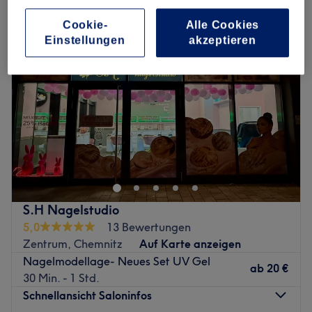
Cookie-
Alle Cookies
Einstellungen
akzeptieren
S.H Nagelstudio
5,0
13 Bewertungen
Zentrum, Chemnitz
Auf Karte anzeigen
Nagelmodellage- Neues Set UV Gel
ab
20 €
30 Min. - 1 Std.
Schnellansicht Saloninfos