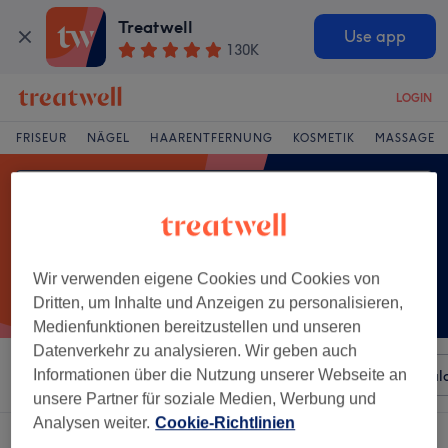
Treatwell
Use app
130K
LOGIN
FRISEUR
NÄGEL
HAARENTFERNUNG
KOSMETIK
MASSAGE
Wir verwenden eigene Cookies und Cookies von
Dritten, um Inhalte und Anzeigen zu personalisieren,
Medienfunktionen bereitzustellen und unseren
Datenverkehr zu analysieren. Wir geben auch
Sortieren nach
Informationen über die Nutzung unserer Webseite an
Beliebiger Preis
Besonderheiten
Sal
unsere Partner für soziale Medien, Werbung und
Analysen weiter.
Cookie-Richtlinien
Ein Salon, der anbietet:
acrylmodellage in Chemnitz