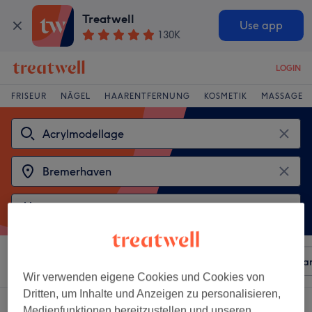
Treatwell
Use app
130K
LOGIN
FRISEUR
NÄGEL
HAARENTFERNUNG
KOSMETIK
MASSAGE
Sortieren nach
Beliebiger Preis
Besonderheiten
Mar
Wir verwenden eigene Cookies und Cookies von
Dritten, um Inhalte und Anzeigen zu personalisieren,
2 Salons die anbieten:
acrylmodellage in Bremerhaven
Medienfunktionen bereitzustellen und unseren