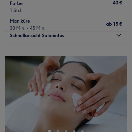
40 €
Farbe
1 Std.
Maniküre
ab
15 €
30 Min. - 45 Min.
Schnellansicht Saloninfos
Montag
09:00
–
19:30
Dienstag
09:00
–
19:30
Mittwoch
09:00
–
19:30
Donnerstag
09:00
–
19:30
Freitag
09:00
–
19:30
Samstag
09:00
–
18:00
Sonntag
Geschlossen
Umwerfende Nageldesigns und umfangreiche
Nagelpflege bekommst du bei Linh Nails in Bremerhaven.
Sei es klassische Maniküre und Pediküre, kratzfeste
Shellac, Nagelmodellage oder schöne Designs – das