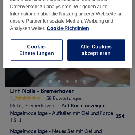
Datenverkehr zu analysieren. Wir geben auch
Informationen über die Nutzung unserer Webseite an
unsere Partner für soziale Medien, Werbung und
Analysen weiter.
Cookie-Richtlinien
Cookie-
Alle Cookies
Einstellungen
akzeptieren
Linh Nails - Bremerhaven
4,7
58 Bewertungen
Mitte, Bremerhaven
Auf Karte anzeigen
Nagelmodellage - Auffüllen mit Gel und Farbe
35 €
1 Std.
Nagelmodellage - Neues Set mit Gel und