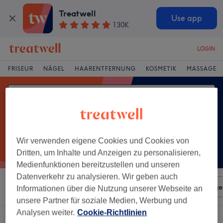
Treatwell
Use app
130K
LOGIN
FRISEUR
NÄGEL
HAARENTFERNUNG
KOSMETIK
MASSAGE
Wir verwenden eigene Cookies und Cookies von
Dritten, um Inhalte und Anzeigen zu personalisieren,
Medienfunktionen bereitzustellen und unseren
Datenverkehr zu analysieren. Wir geben auch
Sortieren nach
Beliebiger Preis
Salons
Expressange
Informationen über die Nutzung unserer Webseite an
unsere Partner für soziale Medien, Werbung und
Analysen weiter.
Cookie-Richtlinien
Ein Salon, der anbietet:
acrylmodellage in Tegel, Berlin