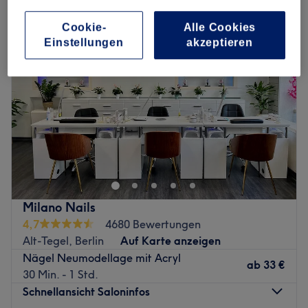
Cookie-
Alle Cookies
Einstellungen
akzeptieren
Milano Nails
4,7
4680 Bewertungen
Alt-Tegel, Berlin
Auf Karte anzeigen
Nägel Neumodellage mit Acryl
ab
33 €
30 Min. - 1 Std.
Schnellansicht Saloninfos