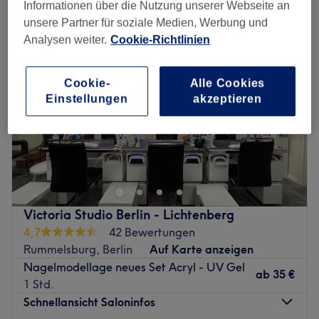
Informationen über die Nutzung unserer Webseite an
unsere Partner für soziale Medien, Werbung und
Analysen weiter.
Cookie-Richtlinien
Cookie-
Alle Cookies
Einstellungen
akzeptieren
Victoria Studio Berlin - Lichtenberg
4,7
42 Bewertungen
Rummelsburg, Berlin
Auf Karte anzeigen
Nagelmodellage neues Set Acryl - UV Gel
ab
35 €
1 Std.
Schnellansicht Saloninfos