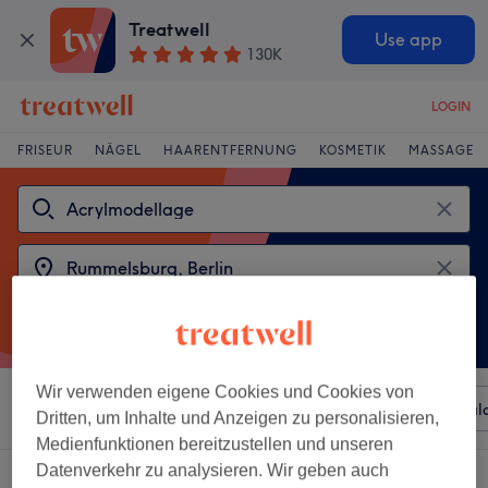
Treatwell
Use app
130K
LOGIN
FRISEUR
NÄGEL
HAARENTFERNUNG
KOSMETIK
MASSAGE
Wir verwenden eigene Cookies und Cookies von
Sortieren nach
Beliebiger Preis
Besonderheiten
Sal
Dritten, um Inhalte und Anzeigen zu personalisieren,
Medienfunktionen bereitzustellen und unseren
Datenverkehr zu analysieren. Wir geben auch
2 Salons die anbieten:
acrylmodellage in Rummelsburg, Berlin